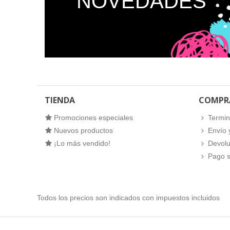
NOVEDADES
TIENDA
COMPR
Promociones especiales
Termin
Nuevos productos
Envío 
¡Lo más vendido!
Devolu
Pago 
Todos los precios son indicados con impuestos incluidos