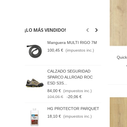
¡LO MÁS VENDIDO!
Manguera MULTI RIGO 7M
H
100,45 €
(impuestos inc.)
8
Quic
Añadir
CALZADO SEGURIDAD
M
SPARCO ALLROAD ROC
5
ESD S3S...
84,00 €
(impuestos inc.)
104,06 €
-20,06 €
P
G
HG PROTECTOR PARQUET
4
18,10 €
(impuestos inc.)