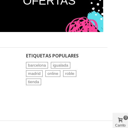
OFERTAS
ETIQUETAS POPULARES
barcelona
igualada
madrid
online
roble
tienda
0
Carrito