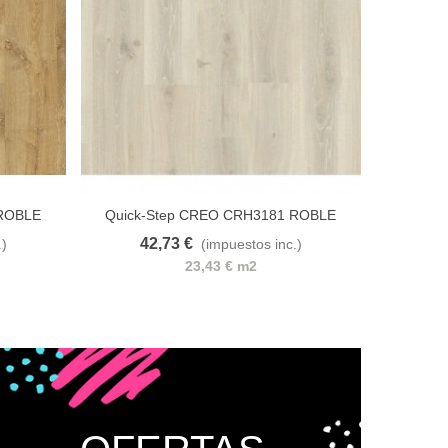
 ROBLE
Quick-Step CREO CRH3181 ROBLE
GRIS TENNESSE
42,73 €
.)
(impuestos inc.)
e deseos
Añadir al carrito
A lista de deseos
23,43 € m2