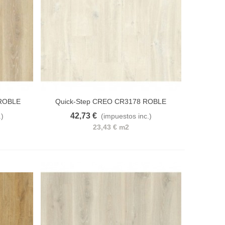
 ROBLE
Quick-Step CREO CR3178 ROBLE
BLANCO CHARLOTTE
42,73 €
.)
(impuestos inc.)
e deseos
Añadir al carrito
A lista de deseos
23,43 € m2