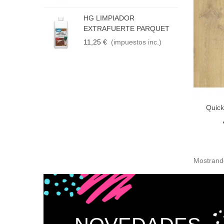
P
M
HG LIMPIADOR
1
EXTRAFUERTE PARQUET
11,25 €
(impuestos inc.)
Quic
Añadir
Mostrando