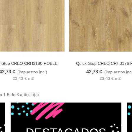
ISTOLA AEROGRÁFICA
RS RIGO
07,40 €
(impuestos inc.)
k-Step CREO CRH3180 ROBLE
Quick-Step CREO CRH3176
NATURAL TENESSE
NATURAL LOUSIANA
42,73 €
42,73 €
(impuestos inc.)
(impuestos inc
 al carrito
A lista de deseos
Añadir al carrito
A lista d
23,43 € m2
23,43 € m2
 1-6 de 6 artículo(s)