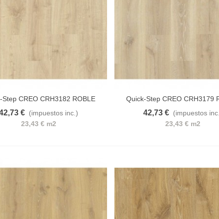
Laurel
G LIMPIADOR DE MOHO
,29 €
(impuestos inc.)
k-Step CREO CRH3182 ROBLE
Quick-Step CREO CRH3179
NATURAL VIRGINIA
CLARO TENESSE
42,73 €
42,73 €
(impuestos inc.)
(impuestos inc
 al carrito
A lista de deseos
Añadir al carrito
A lista d
anguera MULTI RIGO 3M
23,43 € m2
23,43 € m2
6,60 €
(impuestos inc.)
apel pintado LET'S GO
IRLS 10439 CASELIO
8,80 €
(impuestos inc.)