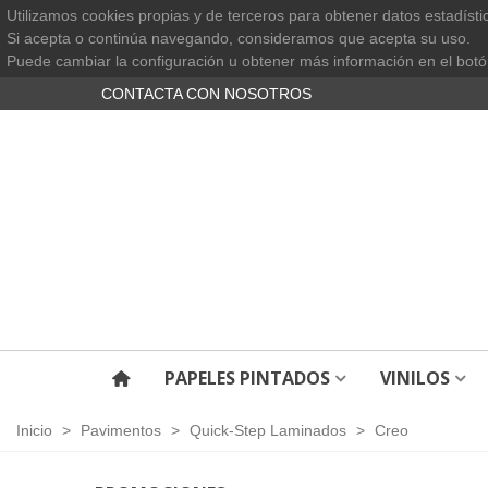
Utilizamos cookies propias y de terceros para obtener datos estadísti
Si acepta o continúa navegando, consideramos que acepta su uso.
Puede cambiar la configuración u obtener más información en el botó
CONTACTA CON NOSOTROS
PAPELES PINTADOS
VINILOS
Inicio
>
Pavimentos
>
Quick-Step Laminados
>
Creo