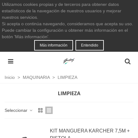
Utilizamos cookies propias y de terceros para obtener datos
estadísticos de la navegación de nuestros usuarios y mejorar
nuestros servicios.
Si acepta o continúa navegando, consideramos que acepta su uso.
Puede cambiar la configuración u obtener más información en el
botón 'Más información'.
Más información
Entendido
Inicio
>
MAQUINARIA
>
LIMPIEZA
LIMPIEZA
Seleccionar
KIT MANGUERA KARCHER 7,5M +