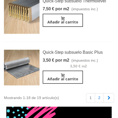
Quick-Step subsuelo Thermolevel
7,50 € por m2
(impuestos inc.)
Añadir al carrito
Quick-Step subsuelo Basic Plus
3,50 € por m2
(impuestos inc.)
3,50 € m2
Añadir al carrito
Sigu
Mostrando 1-18 de 19 artículo(s)
1
2