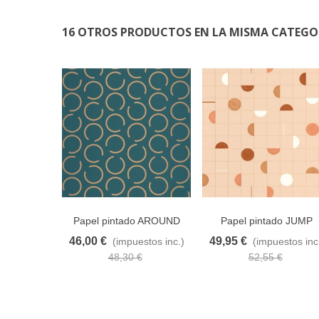
16 OTROS PRODUCTOS EN LA MISMA CATEGO
Papel pintado AROUND
Papel pintado JUMP
THE CLOCK 102906025
AROUND 102864021
46,00 €
49,95 €
(impuestos inc.)
(impuestos inc
Añadir al carrito
A lista de deseos
Añadir al carrito
A lista de d
48,30 €
52,55 €