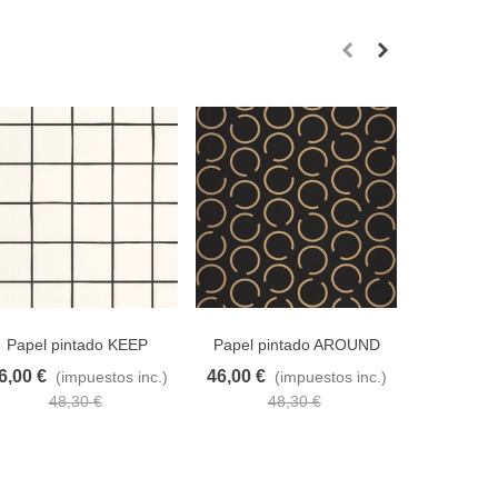
Papel pintado KEEP
Papel pintado AROUND
Good 
CALM 103270000
THE CLOCK 102909028
10
6,00 €
46,00 €
49,95 €
(impuestos inc.)
(impuestos inc.)
adir al carrito
A lista de deseos
Añadir al carrito
A lista de deseos
Añadir al car
48,30 €
48,30 €
5