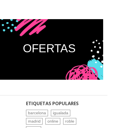
OFERTAS
ETIQUETAS POPULARES
barcelona
igualada
madrid
online
roble