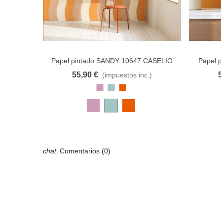
Papel pintado SANDY 10647 CASELIO
Papel 
55,90 €
(impuestos inc.)
Añadir al carrito
A lista de deseos
Añadir 
Rosa
Azul
Cobre
Antiguo
Pastel
Comentarios (0)