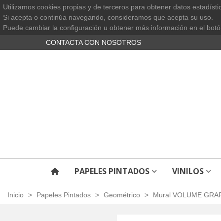
Utilizamos cookies propias y de terceros para obtener datos estadísti
Si acepta o continúa navegando, consideramos que acepta su uso.
Puede cambiar la configuración u obtener más información en el botó
CONTACTA CON NOSOTROS
PAPELES PINTADOS
VINILOS
Inicio
>
Papeles Pintados
>
Geométrico
>
Mural VOLUME GRAP