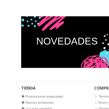
NOVEDADES
TIENDA
COMPR
Promociones especiales
Termin
Nuevos productos
Envío 
¡Lo más vendido!
Devolu