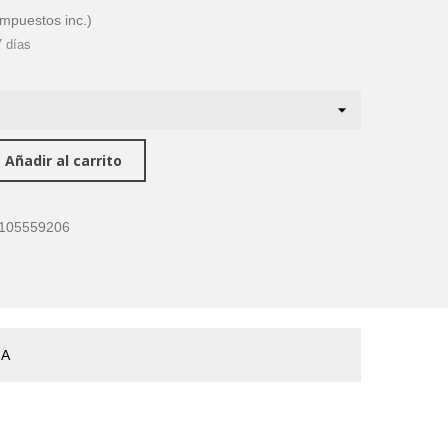
impuestos inc.)
7 días
Añadir al carrito
105559206
ÑA