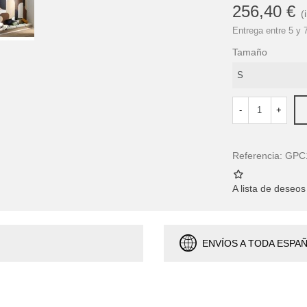
256,40 €
(
Entrega entre 5 y 
Tamaño
-
+
Referencia:
GPC
A lista de deseos
ENVÍOS A TODA ESPA