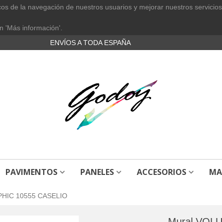
cos de la navegación de nuestros usuarios y mejorar nuestros servicios
n 'Más información'.
ENVÍOS A TODA ESPAÑA
PAVIMENTOS
PANELES
ACCESORIOS
MA
HIC 10555 CASELIO
Mural VOL