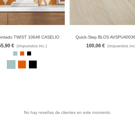
pintado TWIST 10648 CASELIO
Quick-Step BLOS AVSPU40038
cañón beige
55,90 €
100,06 €
(impuestos inc.)
(impuestos inc
al carrito
A lista de deseos
Añadir al carrito
A lista d
Azul
Cobre
Negro
Pastel
No hay reseñas de clientes en este momento.