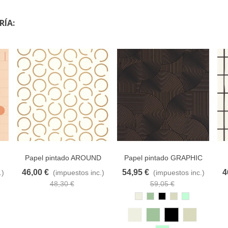
RÍA:
Papel pintado AROUND
Papel pintado GRAPHIC
THE CLOCK 102900020
10551 CASELIO
46,00 €
54,95 €
4
.)
(impuestos inc.)
(impuestos inc.)
eseos
Añadir al carrito
A lista de deseos
Añadir al carrito
A lista de deseos
Añ
48,30 €
59,05 €
Blanco
Oliva
Negro
Beige
Verde
Antiguo
Suave