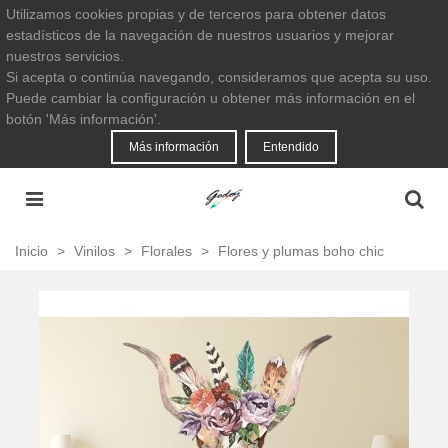
Utilizamos cookies propias y de terceros para obtener datos
estadísticos de la navegación de nuestros usuarios y mejorar
nuestros servicios.
Si acepta o continúa navegando, consideramos que acepta su uso.
Puede cambiar la configuración u obtener más información en el
botón 'Más información'.
Más información
Entendido
Inicio
>
Vinilos
>
Florales
>
Flores y plumas boho chic