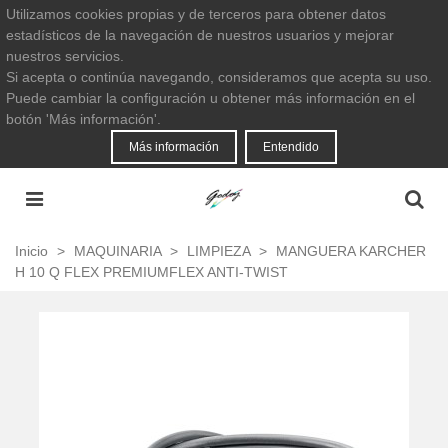
Utilizamos cookies propias y de terceros para obtener datos
estadísticos de la navegación de nuestros usuarios y mejorar
nuestros servicios.
Si acepta o continúa navegando, consideramos que acepta su uso.
Puede cambiar la configuración u obtener más información en el
botón 'Más información'.
Más información
Entendido
Inicio
>
MAQUINARIA
>
LIMPIEZA
>
MANGUERA KARCHER
H 10 Q FLEX PREMIUMFLEX ANTI-TWIST