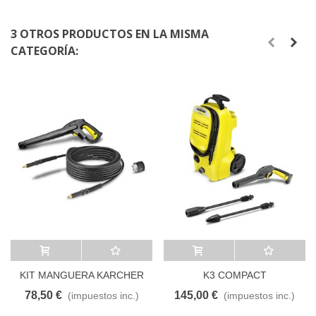
3 OTROS PRODUCTOS EN LA MISMA
CATEGORÍA:
Añadir al carrito
A lista de deseos
Añadir al carrito
A lista de deseos
KIT MANGUERA KARCHER
K3 COMPACT
7,5M + PISTOLA
HIDROLIMPIADORA
78,50 €
145,00 €
(impuestos inc.)
(impuestos inc.)
KARCHER