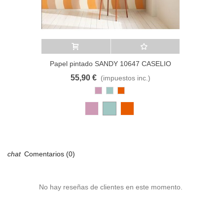
Añadir al carrito
A lista de deseos
Papel pintado SANDY 10647 CASELIO
55,90 €
(impuestos inc.)
Rosa
Azul
Cobre
Antiguo
Pastel
Comentarios (0)
No hay reseñas de clientes en este momento.