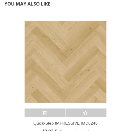
YOU MAY ALSO LIKE
Añadir al carrito
A lista de deseos
Quick-Step IMPRESSIVE IMD8246
DESIGN Roble jengibre