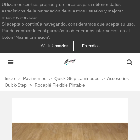
Utilizamos cookies propias y de terceros para obtener datos
estadísticos de la navegación de nuestros usuarios y mejorar
nuestros servicios.
Si acepta o continúa navegando, consideramos que acepta su uso.
Puede cambiar la configuración u obtener más información en el
botón 'Más información'.
Más información
Entendido
Inicio
>
Pavimentos
>
Quick-Step Laminados
>
Accesorios
Quick-Step
>
Rodapié Flexible Pintable