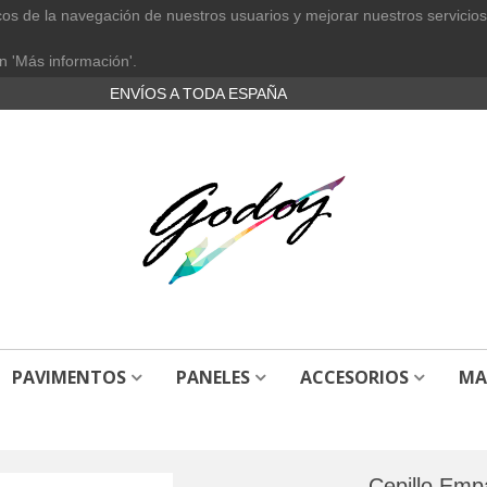
cos de la navegación de nuestros usuarios y mejorar nuestros servicios
n 'Más información'.
ENVÍOS A TODA ESPAÑA
PAVIMENTOS
PANELES
ACCESORIOS
MA
Cepillo Emp