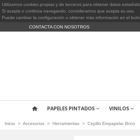
Utilizamos cookies propias y de terceros para obtener datos estadísti
Si acepta o continúa navegando, consideramos que acepta su uso.
Puede cambiar la configuración u obtener más información en el botó
CONTACTA CON NOSOTROS
PAPELES PINTADOS
VINILOS
Inicio
>
Accesorios
>
Herramientas
>
Cepillo Empapelar Brico