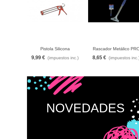
Pistola Silicona
Rascador Metálico PR
9,99 €
8,65 €
(impuestos inc.)
(impuestos inc.
Añadir al carrito
A lista de deseos
Añadir al carrito
A lista de d
NOVEDADES