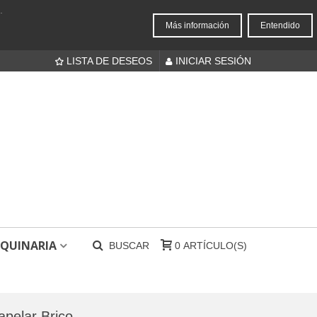
.
Más información
Entendido
LISTA DE DESEOS
INICIAR SESIÓN
QUINARIA
BUSCAR
0
ARTÍCULO(S)
apelar Brico