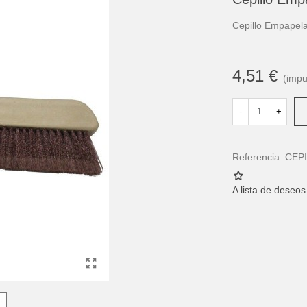
Cepillo Empapela
4,51 €
(impu
-
+
Referencia:
CEP
A lista de deseos