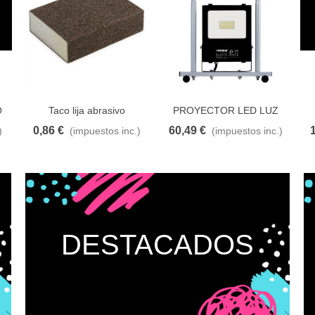
O
Taco lija abrasivo
PROYECTOR LED LUZ
TRABAJO 30W
0,86 €
60,49 €
)
(impuestos inc.)
(impuestos inc.)
eseos
Añadir al carrito
A lista de deseos
Añadir al carrito
A lista de deseos
Añ
DESTACADOS