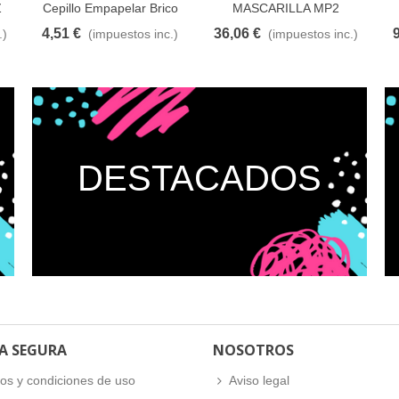
Z
Cepillo Empapelar Brico
MASCARILLA MP2
CLASSIC SAGOLA
4,51 €
36,06 €
.)
(impuestos inc.)
(impuestos inc.)
eseos
Añadir al carrito
A lista de deseos
Añadir al carrito
A lista de deseos
Añ
DESTACADOS
A SEGURA
NOSOTROS
os y condiciones de uso
Aviso legal