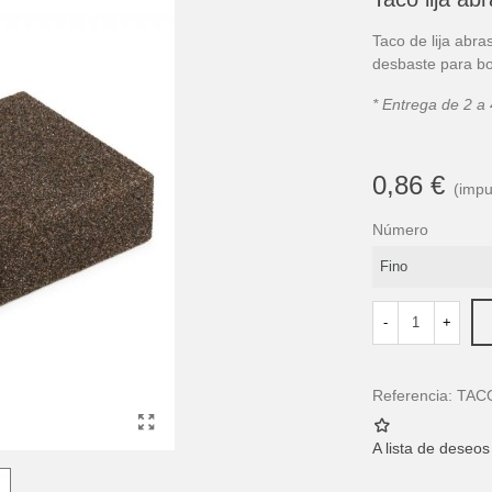
Taco de lija abra
desbaste para bo
* Entrega de 2 a 
0,86 €
(impu
Número
-
+
Referencia:
TAC
A lista de deseos