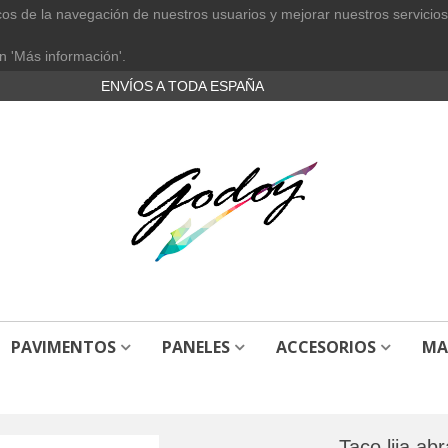
cos de la navegación de nuestros usuarios y mejorar nuestros servicios
n 'Más información'.
ENVÍOS A TODA ESPAÑA
PAVIMENTOS
PANELES
ACCESORIOS
MA
Taco lija ab