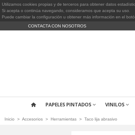
Utilizamos cookies propias y de terceros para obtener datos estadísti
Si acepta o continúa navegando, consideramos que acepta su uso.
Puede cambiar la configuración u obtener más información en el botó
CONTACTA CON NOSOTROS
PAPELES PINTADOS
VINILOS
Inicio
>
Accesorios
>
Herramientas
>
Taco lija abrasivo