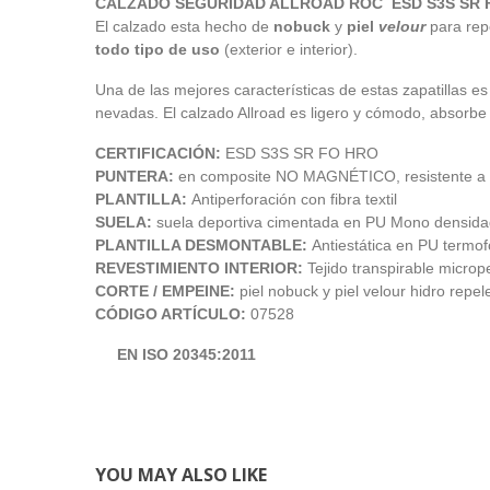
CALZADO SEGURIDAD ALLROAD ROC ESD S3S SR 
El calzado esta hecho de
nobuck
y
piel
velour
para rep
todo tipo de uso
(exterior e interior).
Una de las mejores características de estas zapatillas e
nevadas. El calzado Allroad es ligero y cómodo, absorbe 
CERTIFICACIÓN:
ESD S3S SR FO HRO
PUNTERA:
en composite NO MAGNÉTICO, resistente a
PLANTILLA:
Antiperforación con fibra textil
SUELA:
suela deportiva cimentada en PU Mono densidad
PLANTILLA DESMONTABLE:
Antiestática en PU termo
REVESTIMIENTO INTERIOR:
Tejido transpirable micro
CORTE / EMPEINE:
piel nobuck y piel velour hidro repel
CÓDIGO ARTÍCULO:
07528
EN ISO 20345:2011
YOU MAY ALSO LIKE