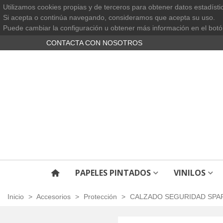
Utilizamos cookies propias y de terceros para obtener datos estadísti
Si acepta o continúa navegando, consideramos que acepta su uso.
Puede cambiar la configuración u obtener más información en el botó
CONTACTA CON NOSOTROS
PAPELES PINTADOS
VINILOS
Inicio
>
Accesorios
>
Protección
>
CALZADO SEGURIDAD SPA