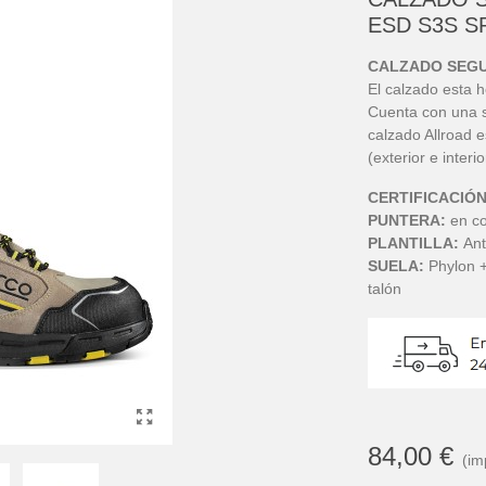
ESD S3S S
CALZADO SEGU
El calzado esta 
Cuenta con una 
calzado Allroad e
(exterior e interio
CERTIFICACIÓ
PUNTERA:
en c
PLANTILLA:
Ant
SUELA:
Phylon +
talón
84,00 €
(im