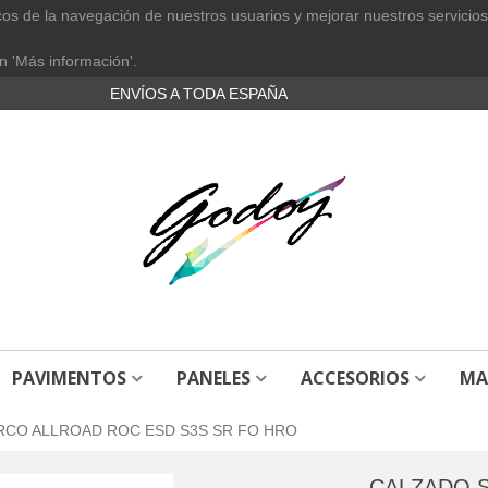
cos de la navegación de nuestros usuarios y mejorar nuestros servicios
n 'Más información'.
ENVÍOS A TODA ESPAÑA
PAVIMENTOS
PANELES
ACCESORIOS
MA
RCO ALLROAD ROC ESD S3S SR FO HRO
CALZADO 