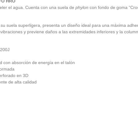
FO HRO
eler el agua. Cuenta con una suela de
phylon
con fondo de goma “Crossg
s su suela superligera, presenta un diseño ideal para una máxima adher
vibraciones y previene daños a las extremidades inferiores y la column
 200J
 con absorción de energía en el talón
formada
perforado en 3D
ente de alta calidad