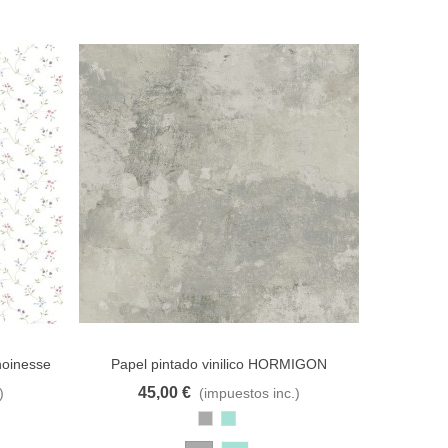
anoinesse
Papel pintado vinilico HORMIGON
Papel 
45,00 €
3
)
(impuestos inc.)
e deseos
Añadir al carrito
A lista de deseos
Añadir al
Gris
Turquesa