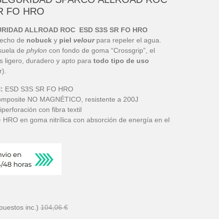
R FO HRO
RIDAD ALLROAD ROC ESD S3S SR FO HRO
hecho de
nobuck
y
piel
velour
para repeler el agua.
suela de
phylon
con fondo de goma “Crossgrip”, el
s ligero, duradero y apto para
todo tipo de uso
r).
N:
ESD S3S SR FO HRO
omposite NO MAGNÉTICO, resistente a 200J
iperforación con fibra textil
 HRO en goma nitrílica con absorción de energía en el
puestos inc.)
104,06 €