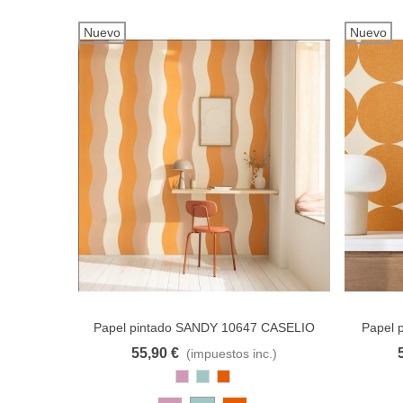
Nuevo
Nuevo
Papel pintado SANDY 10647 CASELIO
Papel 
55,90 €
(impuestos inc.)
Añadir al carrito
A lista de deseos
Añadir 
Rosa
Azul
Cobre
Antiguo
Pastel