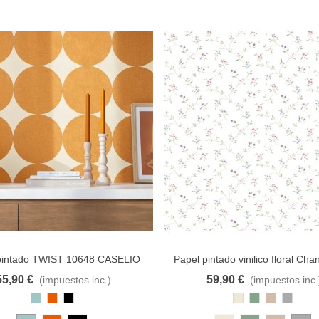
pintado TWIST 10648 CASELIO
Papel pintado vinilico floral Ch
Petits Motifs
55,90 €
59,90 €
(impuestos inc.)
(impuestos inc.
al carrito
A lista de deseos
Añadir al carrito
A lista d
Azul
Cobre
Negro
Beige
Multicolor
Multicolor
Gris
Pastel
Suave
Verde
Tierra