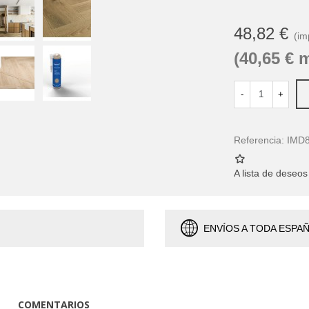
48,82 €
(im
(40,65 € 
-
+
Referencia:
IMD
A lista de deseos
ENVÍOS A TODA ESPA
COMENTARIOS