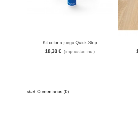
Kit color a juego Quick-Step
18,30 €
(impuestos inc.)
Añadir al carrito
A lista de deseos
Añadir 
Comentarios (0)