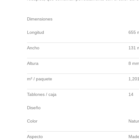
Dimensiones
Longitud
655
Ancho
131
Altura
8 m
m² / paquete
1,20
Tablones / caja
14
Diseño
Color
Natur
Aspecto
Made