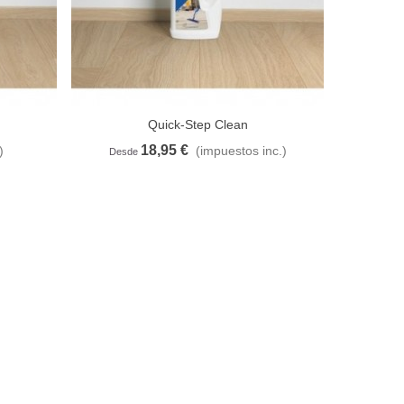
Quick-Step Clean
18,95 €
2
)
(impuestos inc.)
e deseos
Añadir al carrito
A lista de deseos
Añadir al
Desde