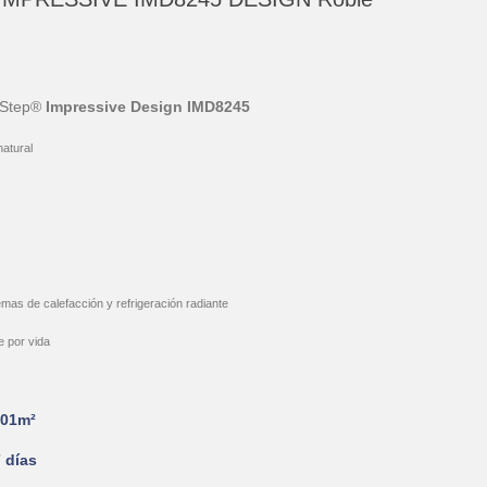
-Step®
Impressive Design IMD8245
atural
mas de calefacción y refrigeración radiante
e por vida
201m²
 días