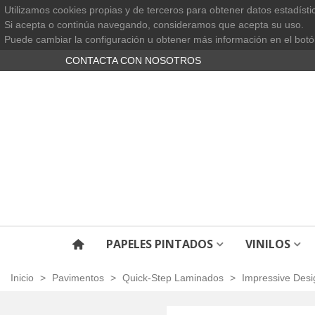
Utilizamos cookies propias y de terceros para obtener datos estadísti
Si acepta o continúa navegando, consideramos que acepta su uso.
Puede cambiar la configuración u obtener más información en el botó
CONTACTA CON NOSOTROS
PAPELES PINTADOS
VINILOS
Inicio
>
Pavimentos
>
Quick-Step Laminados
>
Impressive Desi