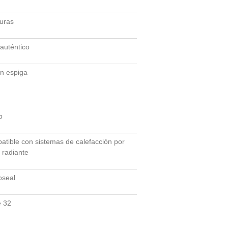
uras
 auténtico
n espiga
p
tible con sistemas de calefacción por
 radiante
oseal
e 32