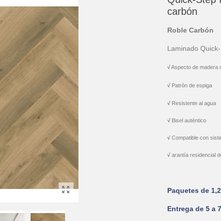
carbón
Roble Carbón
Laminado Quick
√
Aspecto de madera n
√
Patrón de espiga
√
Resistente al agua
√
Bisel auténtico
√
Compatible con siste
√
arantía residencial d
Paquetes de 1,
Entrega de 5 a 7