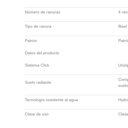
Número de ranuras
4 ran
Tipo de ranura
Bisel
Patrón
Patró
Datos del producto
Sistema Click
Unizi
Compa
Suelo radiante
suelo
Tecnología resistente al agua
Hydr
Clase de uso
Clas