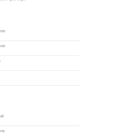
 mm
 mm
m
1
al
ra