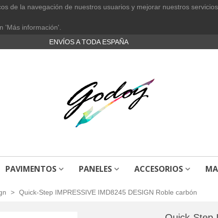
cos de la navegación de nuestros usuarios y mejorar nuestros servicios
n 'Más información'.
ENVÍOS A TODA ESPAÑA
PAVIMENTOS
PANELES
ACCESORIOS
MA
gn
>
Quick-Step IMPRESSIVE IMD8245 DESIGN Roble carbón
Quick-Step