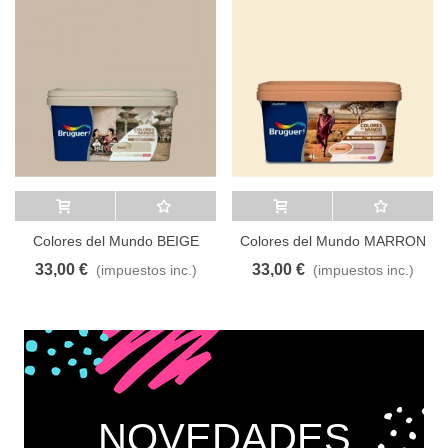
Añadir al carrito
A lista de deseos
Añadir al carrito
A lista de deseos
Colores del Mundo BEIGE
Colores del Mundo MARRON
NATURAL 4L
SUAVE 4L
33,00 €
33,00 €
(impuestos inc.)
(impuestos inc.)
NOVEDADES