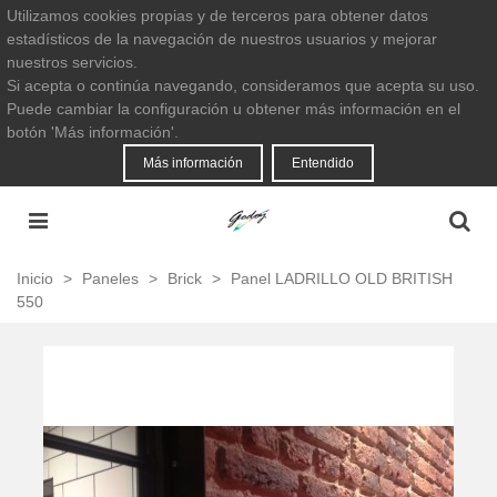
Utilizamos cookies propias y de terceros para obtener datos
estadísticos de la navegación de nuestros usuarios y mejorar
nuestros servicios.
Si acepta o continúa navegando, consideramos que acepta su uso.
Puede cambiar la configuración u obtener más información en el
botón 'Más información'.
Más información
Entendido
Inicio
>
Paneles
>
Brick
>
Panel LADRILLO OLD BRITISH
550