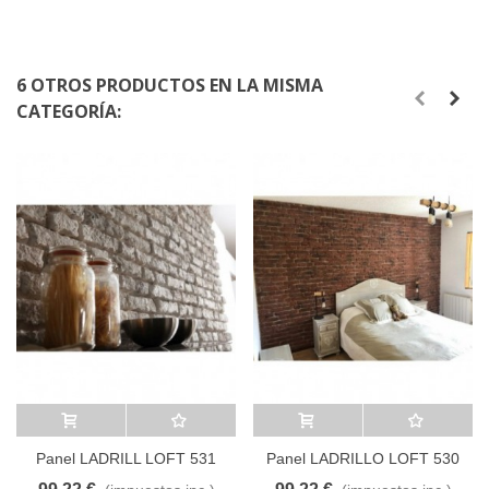
6 OTROS PRODUCTOS EN LA MISMA
CATEGORÍA:
Añadir al carrito
A lista de deseos
Añadir al carrito
A lista de deseos
Panel LADRILL LOFT 531
Panel LADRILLO LOFT 530