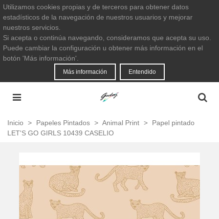
Utilizamos cookies propias y de terceros para obtener datos
estadísticos de la navegación de nuestros usuarios y mejorar
nuestros servicios.
Si acepta o continúa navegando, consideramos que acepta su uso.
Puede cambiar la configuración u obtener más información en el
botón 'Más información'.
Más información
Entendido
Inicio
>
Papeles Pintados
>
Animal Print
>
Papel pintado
LET'S GO GIRLS 10439 CASELIO