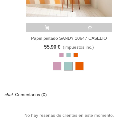
Añadir al carrito
A lista de deseos
Papel pintado SANDY 10647 CASELIO
55,90 €
(impuestos inc.)
Rosa
Azul
Cobre
Antiguo
Pastel
Comentarios (0)
No hay reseñas de clientes en este momento.