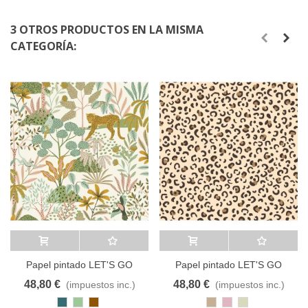
3 OTROS PRODUCTOS EN LA MISMA
CATEGORÍA:
Añadir al carrito
A lista de deseos
Añadir al carrito
A lista de deseos
Papel pintado LET'S GO
Papel pintado LET'S GO
GIRLS 10448 CASELIO
GIRLS 10445 CASELIO
48,80 €
48,80 €
(impuestos inc.)
(impuestos inc.)
Azul
Verde
Marrón
Marrón
Rosa
Beige