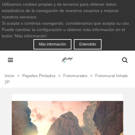
Utilizamos cookies propias y de terceros para obtener datos
estadísticos de la navegación de nuestros usuarios y mejorar
nuestros servicios.
Si acepta o continúa navegando, consideramos que acepta su uso.
Puede cambiar la configuración u obtener más información en el
botón 'Más información'.
Más información
Entendido
Inicio
>
Papeles Pintados
>
Fotomurales
>
Fotomural Inhale
2P