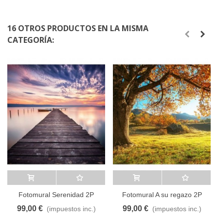
16 OTROS PRODUCTOS EN LA MISMA
CATEGORÍA:
Añadir al carrito
A lista de deseos
Añadir al carrito
A lista de deseos
Fotomural Serenidad 2P
Fotomural A su regazo 2P
99,00 €
99,00 €
(impuestos inc.)
(impuestos inc.)