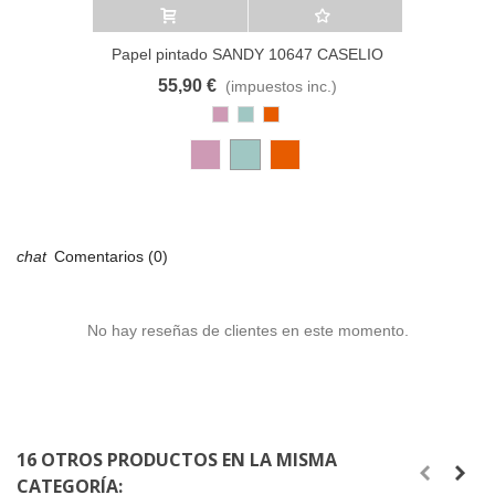
Añadir al carrito
A lista de deseos
Papel pintado SANDY 10647 CASELIO
55,90 €
(impuestos inc.)
Rosa
Azul
Cobre
Antiguo
Pastel
Comentarios (0)
No hay reseñas de clientes en este momento.
16 OTROS PRODUCTOS EN LA MISMA
CATEGORÍA: