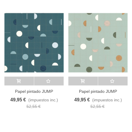
Añadir al carrito
A lista de deseos
Añadir al carrito
A lista de deseos
Papel pintado JUMP
Papel pintado JUMP
AROUND 102866029
AROUND 102867062
49,95 €
49,95 €
(impuestos inc.)
(impuestos inc.)
52,55 €
52,55 €