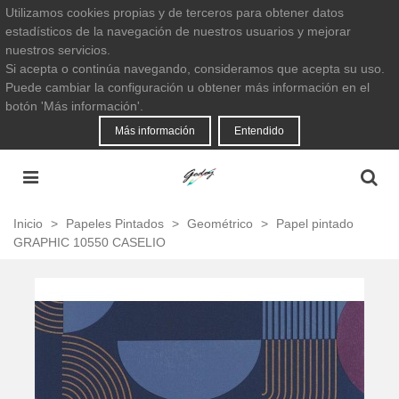
Utilizamos cookies propias y de terceros para obtener datos
estadísticos de la navegación de nuestros usuarios y mejorar
nuestros servicios.
Si acepta o continúa navegando, consideramos que acepta su uso.
Puede cambiar la configuración u obtener más información en el
botón 'Más información'.
Más información
Entendido
Inicio
>
Papeles Pintados
>
Geométrico
>
Papel pintado
GRAPHIC 10550 CASELIO