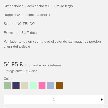
Dimensiones: 53cm ancho x 10,05m de largo
Rapport 64cm (case salteado)
Soporte NO TEJIDO
Entrega de 5 a 7 días
Por favor tenga en cuenta que el color de las imágenes pueden
diferir del artículo
54,95 €
(impuestos inc.)
59,05 €
Entrega entre 5 y 7 días
Color
Oliva
Azul
Beige
Verde
Rosa
Azul
Marrón
Intenso
Suave
Claro
-
+