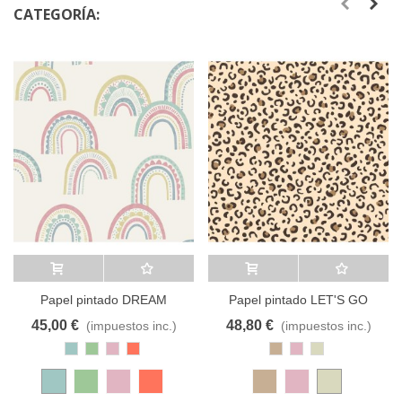
CATEGORÍA:
Añadir al carrito
A lista de deseos
Añadir al carrito
A lista de deseos
Papel pintado DREAM
Papel pintado LET'S GO
CATCHER 1328
GIRLS 10445 CASELIO
45,00 €
48,80 €
(impuestos inc.)
(impuestos inc.)
Azul
Verde
Rosa
Coral
Marrón
Rosa
Beige
Pastel
Laurel
Pastel
Yute
Pastel