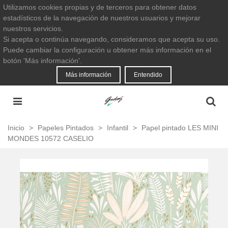
Utilizamos cookies propias y de terceros para obtener datos
estadísticos de la navegación de nuestros usuarios y mejorar
nuestros servicios.
Si acepta o continúa navegando, consideramos que acepta su uso.
Puede cambiar la configuración u obtener más información en el
botón 'Más información'.
Más información
Entendido
Inicio
>
Papeles Pintados
>
Infantil
>
Papel pintado LES MINI
MONDES 10572 CASELIO