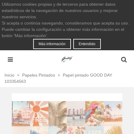
Utilizamos cookies propias y de terceros para obtener datos
estadísticos de la navegación de nuestros usuarios y mejorar
nuestros servicios.
Si acepta o continúa navegando, consideramos que acepta su uso.
Puede cambiar la configuración u obtener más información en el
botón 'Más información'.
Más información
Entendido
Inicio
>
Papeles Pintados
>
Papel pintado GOOD DAY
103354563