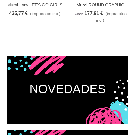
Añadir al carrito
A lista de deseos
Añadir al carrito
A lista de deseos
Mural Lara LET'S GO GIRLS
Mural ROUND GRAPHIC
104494703 CASELIO
10556 CASELIO
435,77 €
177,91 €
(impuestos inc.)
(impuestos
Desde
inc.)
NOVEDADES