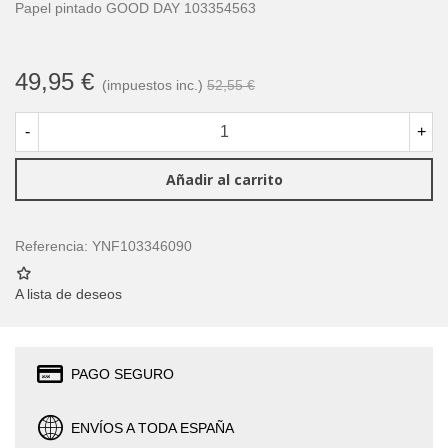
Papel pintado GOOD DAY 103354563
49,95 €
(impuestos inc.)
52,55 €
-
+
Añadir al carrito
Referencia:
YNF103346090
A lista de deseos
PAGO SEGURO
ENVÍOS A TODA ESPAÑA