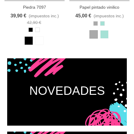
Añadir al carrito
A lista de deseos
Añadir al carrito
A lista de deseos
Piedra 7097
Papel pintado vinilico
HORMIGON
39,90 €
45,00 €
(impuestos inc.)
(impuestos inc.)
42,90 €
Gris
Turquesa
Negro
Blanco
NOVEDADES