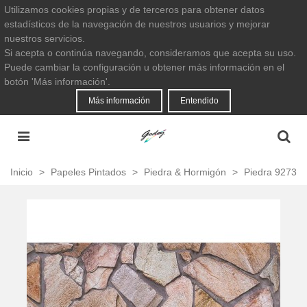
Utilizamos cookies propias y de terceros para obtener datos
estadísticos de la navegación de nuestros usuarios y mejorar
nuestros servicios.
Si acepta o continúa navegando, consideramos que acepta su uso.
Puede cambiar la configuración u obtener más información en el
botón 'Más información'.
Más información
Entendido
Inicio
>
Papeles Pintados
>
Piedra & Hormigón
>
Piedra 9273