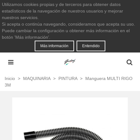
Utilizamos cookies propias y de terceros para obtener datos
estadísticos de la navegación de nuestros usuarios y mejorar
nuestros servicios.
Si acepta o continúa navegando, consideramos que acepta su uso.
Puede cambiar la configuración u obtener más información en el
botón 'Más información'.
Más información
Entendido
Inicio
>
MAQUINARIA
>
PINTURA
>
Manguera MULTI RIGO
3M