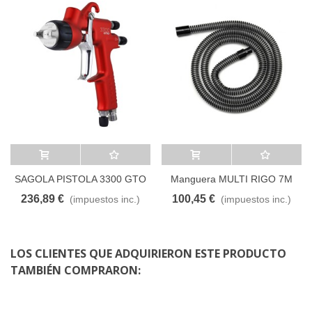
Añadir al carrito
A lista de deseos
Añadir al carrito
A lista de deseos
SAGOLA PISTOLA 3300 GTO
Manguera MULTI RIGO 7M
1.8 (EPA) MALETIN
236,89 €
100,45 €
(impuestos inc.)
(impuestos inc.)
LOS CLIENTES QUE ADQUIRIERON ESTE PRODUCTO
TAMBIÉN COMPRARON: