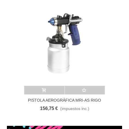
Añadir al carrito
A lista de deseos
PISTOLA AEROGRÁFICA MRI-AS RIGO
156,75 €
(impuestos inc.)