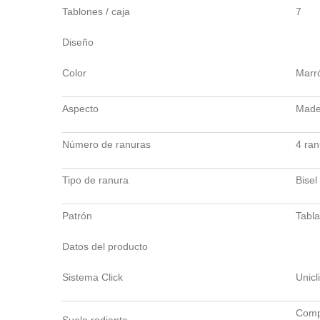
Tablones / caja
7
Diseño
Color
Marr
Aspecto
Made
Número de ranuras
4 ran
Tipo de ranura
Bisel
Patrón
Tabla
Datos del producto
Sistema Click
Unicl
Compa
Suelo radiante