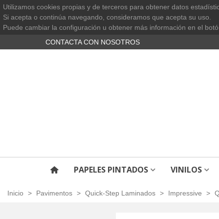
Utilizamos cookies propias y de terceros para obtener datos estadísti
Si acepta o continúa navegando, consideramos que acepta su uso.
Puede cambiar la configuración u obtener más información en el botó
CONTACTA CON NOSOTROS
PAPELES PINTADOS
VINILOS
Inicio
>
Pavimentos
>
Quick-Step Laminados
>
Impressive
>
Q