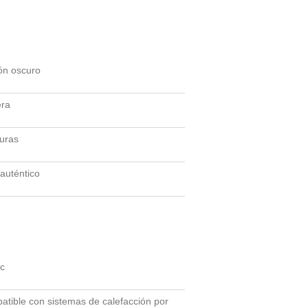
ón oscuro
ra
uras
 auténtico
ic
tible con sistemas de calefacción por