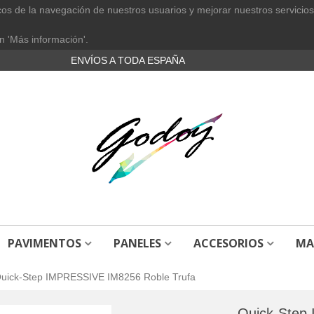
cos de la navegación de nuestros usuarios y mejorar nuestros servicios
n 'Más información'.
ENVÍOS A TODA ESPAÑA
PAVIMENTOS
PANELES
ACCESORIOS
MA
uick-Step IMPRESSIVE IM8256 Roble Trufa
Quick-Step