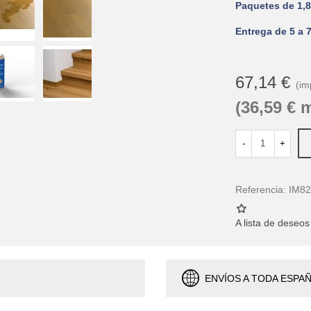
Paquetes de 1,8
Entrega de 5 a 7
67,14 €
(im
(36,59 € 
-
+
Referencia:
IM8
A lista de deseos
ENVÍOS A TODA ESPA