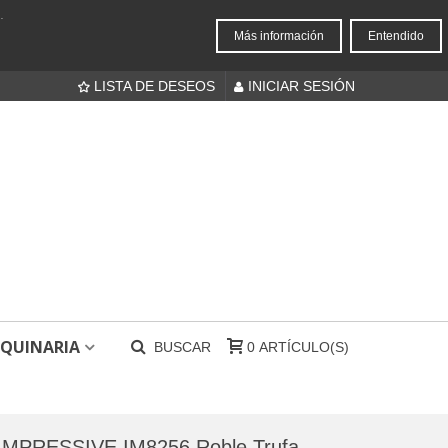
.
Más información
Entendido
LISTA DE DESEOS
INICIAR SESIÓN
QUINARIA
BUSCAR
0
ARTÍCULO(S)
 IMPRESSIVE IM8256 Roble Trufa