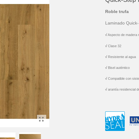
Roble trufa
Laminado Quick
√
Aspecto de madera n
√
Clase 32
√
Resistente al agua
√
Bisel auténtico
√
Compatible con siste
√
arantía residencial d