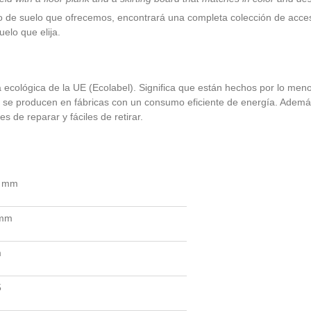
 de suelo que ofrecemos, encontrará una completa colección de acces
elo que elija.
a ecológica de la UE (Ecolabel). Significa que están hechos por lo me
e se producen en fábricas con un consumo eficiente de energía. Además
s de reparar y fáciles de retirar.
0 mm
 mm
m
5