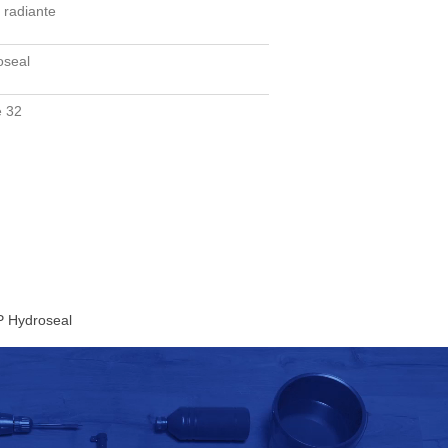
 radiante
oseal
e 32
P Hydroseal