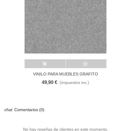
Añadir al carrito
A lista de deseos
VINILO PARA MUEBLES GRAFITO
49,90 €
(impuestos inc.)
Comentarios (0)
No hay reseñas de clientes en este momento.