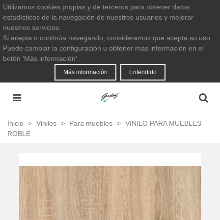
Utilizamos cookies propias y de terceros para obtener datos
estadísticos de la navegación de nuestros usuarios y mejorar
nuestros servicios.
Si acepta o continúa navegando, consideramos que acepta su uso.
Puede cambiar la configuración u obtener más información en el
botón 'Más información'.
Más información
Entendido
Inicio
>
Vinilos
>
Para muebles
>
VINILO PARA MUEBLES
ROBLE