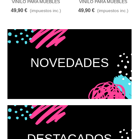
VINILO PARA MUEBLES
VINILO PARA MUEBLES
COBRE
HORMIGÓN
49,90 €
49,90 €
(impuestos inc.)
(impuestos inc.)
NOVEDADES
DESTACADOS