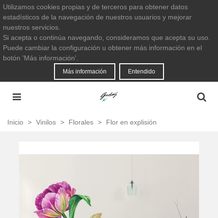
Utilizamos cookies propias y de terceros para obtener datos
estadísticos de la navegación de nuestros usuarios y mejorar
nuestros servicios.
Si acepta o continúa navegando, consideramos que acepta su uso.
Puede cambiar la configuración u obtener más información en el
botón 'Más información'.
Más información
Entendido
Inicio
>
Vinilos
>
Florales
>
Flor en explisión