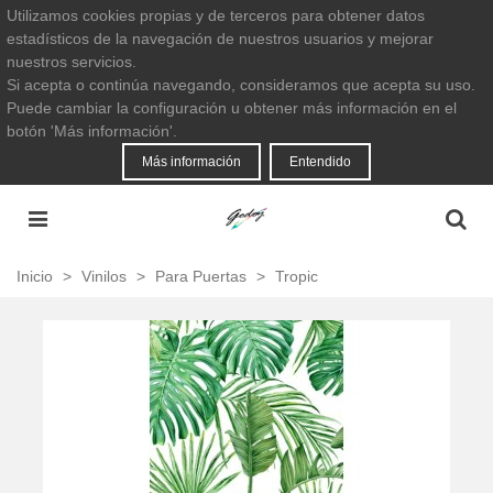
Utilizamos cookies propias y de terceros para obtener datos
estadísticos de la navegación de nuestros usuarios y mejorar
nuestros servicios.
Si acepta o continúa navegando, consideramos que acepta su uso.
Puede cambiar la configuración u obtener más información en el
botón 'Más información'.
Más información
Entendido
Inicio
>
Vinilos
>
Para Puertas
>
Tropic