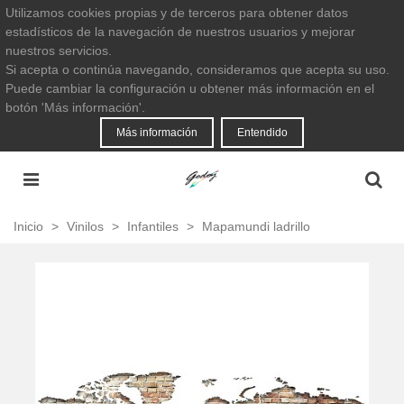
Utilizamos cookies propias y de terceros para obtener datos
estadísticos de la navegación de nuestros usuarios y mejorar
nuestros servicios.
Si acepta o continúa navegando, consideramos que acepta su uso.
Puede cambiar la configuración u obtener más información en el
botón 'Más información'.
Más información
Entendido
Inicio
>
Vinilos
>
Infantiles
>
Mapamundi ladrillo