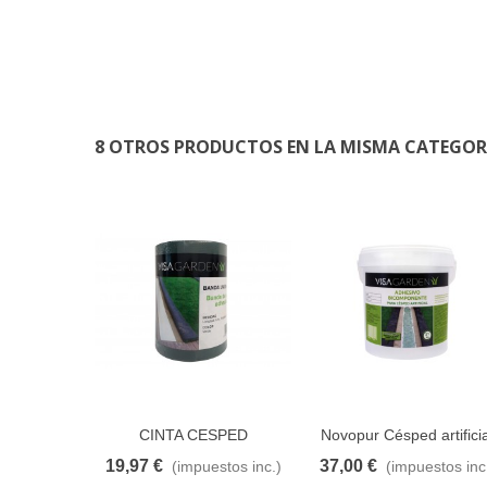
8 OTROS PRODUCTOS EN LA MISMA CATEGOR
CINTA CESPED
Novopur Césped artificia
AUTOADHESIVA 150MM *
Bi-componente
19,97 €
37,00 €
(impuestos inc.)
(impuestos inc
Añadir al carrito
A lista de deseos
Añadir al carrito
A lista de d
10 M