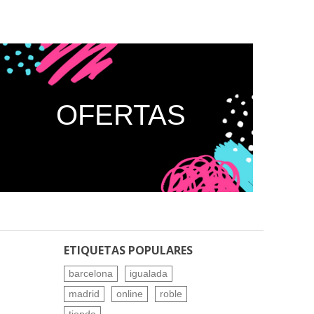
OFERTAS
ETIQUETAS POPULARES
barcelona
igualada
madrid
online
roble
tienda