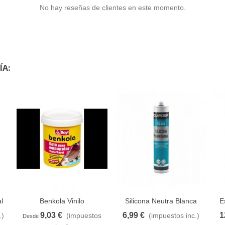
No hay reseñas de clientes en este momento.
ÍA:
l
Benkola Vinilo
Silicona Neutra Blanca
E
9,03 €
6,99 €
1
.)
(impuestos
(impuestos inc.)
eseos
Añadir al carrito
A lista de deseos
Añadir al carrito
A lista de deseos
Añ
Desde