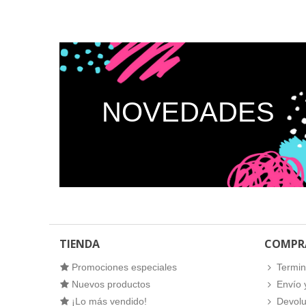
NOVEDADES
TIENDA
COMPR
Promociones especiales
Termin
Nuevos productos
Envío 
¡Lo más vendido!
Devolu