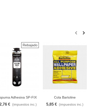
Rebajado
spuma Adhesiva SP-FIX
Cola Bartoline
Cola 
2,76 €
5,85 €
6,18 €
(impuestos inc.)
(impuestos inc.)
(
adir al carrito
A lista de deseos
Añadir al carrito
A lista de deseos
Añadir al car