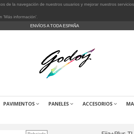
cos de la navegación de nuestros usuarios y mejorar nuestros servicios
n 'Más información'.
ENVÍOS A TODA ESPAÑA
PAVIMENTOS
PANELES
ACCESORIOS
MA
Fija+Plus 
Rebajado