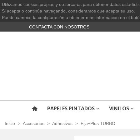
Utilizamos cookies propias y de terceros para obtener datos estadísti
Si acepta o continúa navegando, consideramos que acepta su uso.
Puede cambiar la configuración u obtener más información en el botó
CONTACTA CON NOSOTROS
PAPELES PINTADOS
VINILOS
Inicio
>
Accesorios
>
Adhesivos
>
Fija+Plus TURBO