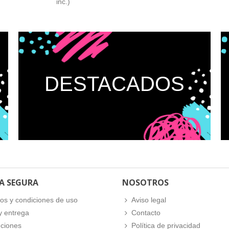
inc.)
DESTACADOS
A SEGURA
NOSOTROS
os y condiciones de uso
Aviso legal
y entrega
Contacto
ciones
Política de privacidad