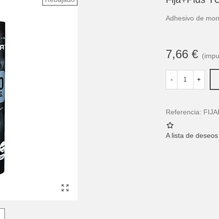
Adhesivo de mon
7,66 €
(impu
-
+
Referencia:
FIJ
A lista de deseos