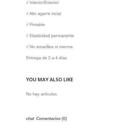
√ Interior/Exterior
√ Alto agarre incial
√ Pintable
√ Elasticidad permanente
√ No amarillea ni merma
Entrega de 2 a 4 días
YOU MAY ALSO LIKE
No hay artículos
Comentarios (0)