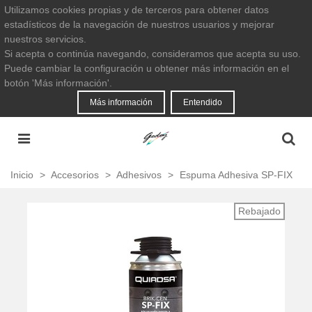
Utilizamos cookies propias y de terceros para obtener datos
estadísticos de la navegación de nuestros usuarios y mejorar
nuestros servicios.
Si acepta o continúa navegando, consideramos que acepta su uso.
Puede cambiar la configuración u obtener más información en el
botón 'Más información'.
Más información
Entendido
Inicio
>
Accesorios
>
Adhesivos
>
Espuma Adhesiva SP-FIX
Rebajado