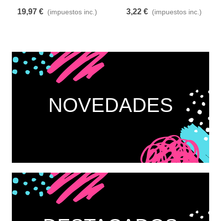
AUTOADHESIVA 150MM * 10
19,97 €
3,22 €
(impuestos inc.)
(impuestos inc.)
M
NOVEDADES