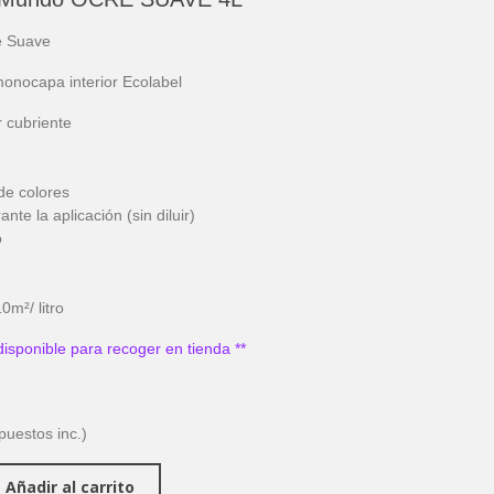
e Suave
monocapa interior Ecolabel
 cubriente
de colores
nte la aplicación (sin diluir)
o
0m²/ litro
disponible para recoger en tienda **
puestos inc.)
Añadir al carrito