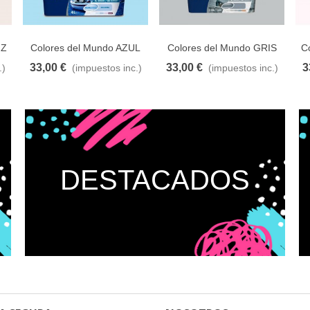
IZ
Colores del Mundo AZUL
Colores del Mundo GRIS
C
INTERMEDIO 4L
SUAVE 4L
33,00 €
33,00 €
3
.)
(impuestos inc.)
(impuestos inc.)
eseos
Añadir al carrito
A lista de deseos
Añadir al carrito
A lista de deseos
Añ
DESTACADOS