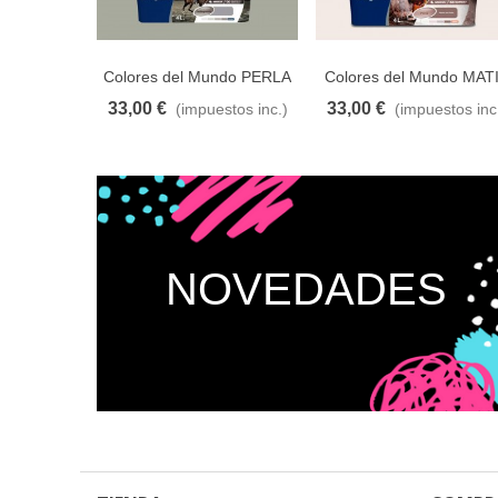
Colores del Mundo PERLA
Colores del Mundo MAT
NATURAL 4L
PIEDRA 4L
33,00 €
33,00 €
(impuestos inc.)
(impuestos inc
Añadir al carrito
A lista de deseos
Añadir al carrito
A lista de d
NOVEDADES