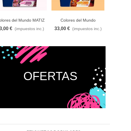
olores del Mundo MATIZ
Colores del Mundo
Colores 
VIOLETA 4L
MELOCOTON
INTE
3,00 €
33,00 €
33,00 €
(impuestos inc.)
(impuestos inc.)
adir al carrito
A lista de deseos
Añadir al carrito
A lista de deseos
Añadir al car
INTERMEDIO 4L
OFERTAS