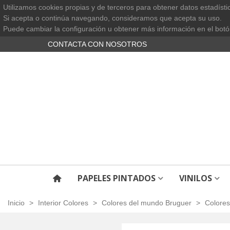
Utilizamos cookies propias y de terceros para obtener datos estadísti
Si acepta o continúa navegando, consideramos que acepta su uso.
Puede cambiar la configuración u obtener más información en el botó
CONTACTA CON NOSOTROS
PAPELES PINTADOS
VINILOS
Inicio
>
Interior Colores
>
Colores del mundo Bruguer
>
Colore