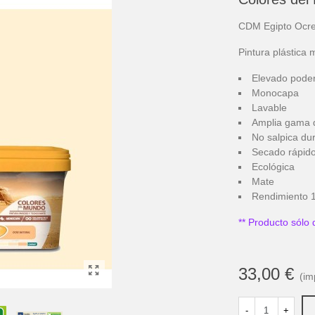
CDM Egipto Ocr
Pintura plástica 
Elevado poder
Monocapa
Lavable
Amplia gama 
No salpica dura
Secado rápid
Ecológica
Mate
Rendimiento 1
** Producto sólo 
33,00 €
(im
-
+