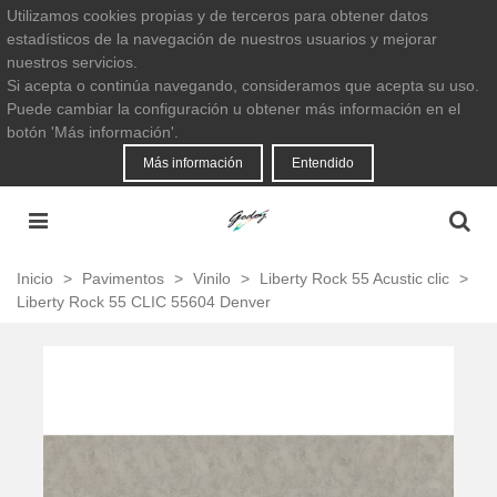
Utilizamos cookies propias y de terceros para obtener datos
estadísticos de la navegación de nuestros usuarios y mejorar
nuestros servicios.
Si acepta o continúa navegando, consideramos que acepta su uso.
Puede cambiar la configuración u obtener más información en el
botón 'Más información'.
Más información
Entendido
Inicio
>
Pavimentos
>
Vinilo
>
Liberty Rock 55 Acustic clic
>
Liberty Rock 55 CLIC 55604 Denver