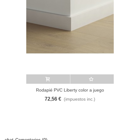
Añadir al carrito
A lista de deseos
Rodapié PVC Liberty color a juego
72,56 €
(impuestos inc.)
Comentarios (0)