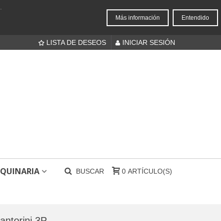
.
Más información
Entendido
LISTA DE DESEOS
INICIAR SESIÓN
QUINARIA
BUSCAR
0
ARTÍCULO(S)
antorini 3P