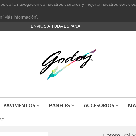
cos de la navegación de nuestros usuarios y mejorar nuestros servicios
n 'Más información'.
ENVÍOS A TODA ESPAÑA
PAVIMENTOS
PANELES
ACCESORIOS
MA
 3P
Fotomural S