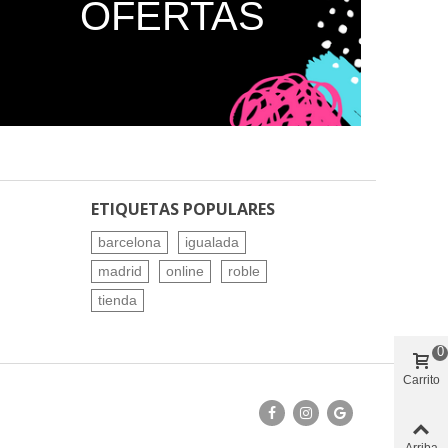
OFERTAS
ETIQUETAS POPULARES
barcelona
igualada
madrid
online
roble
tienda
0
Carrito
Arriba