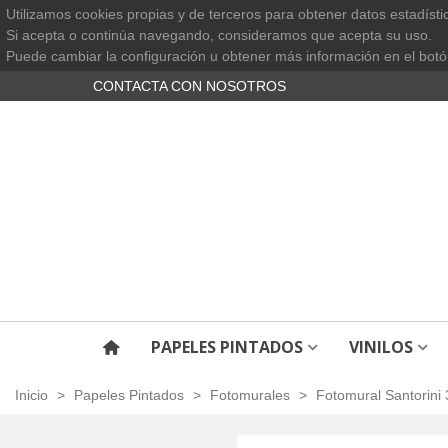
Utilizamos cookies propias y de terceros para obtener datos estadísti
Si acepta o continúa navegando, consideramos que acepta su uso.
Puede cambiar la configuración u obtener más información en el botó
CONTACTA CON NOSOTROS
PAPELES PINTADOS
VINILOS
Inicio
>
Papeles Pintados
>
Fotomurales
>
Fotomural Santorini