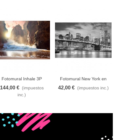
Fotomural Inhale 3P
Fotomural New York en
Fotomur
blanco y negro 1P
144,00 €
42,00 €
42,00 €
(impuestos
(impuestos inc.)
adir al carrito
A lista de deseos
Añadir al carrito
A lista de deseos
Añadir al car
inc.)