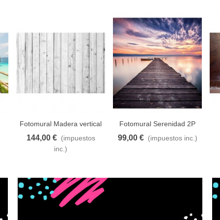
Fotomural Madera vertical
Fotomural Serenidad 2P
3P
144,00 €
99,00 €
(impuestos
(impuestos inc.)
eseos
Añadir al carrito
A lista de deseos
Añadir al carrito
A lista de deseos
Añ
inc.)