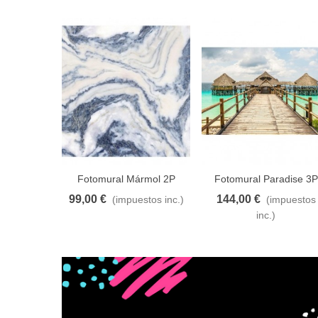
Fotomural Mármol 2P
Fotomural Paradise 3P
99,00 €
144,00 €
(impuestos inc.)
(impuestos
Añadir al carrito
A lista de deseos
Añadir al carrito
A lista de d
inc.)