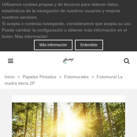
Utilizamos cookies propias y de terceros para obtener datos
estadísticos de la navegación de nuestros usuarios y mejorar
nuestros servicios.
Si acepta o continúa navegando, consideramos que acepta su uso.
Puede cambiar la configuración u obtener más información en el
botón 'Más información'.
Más información
Entendido
Inicio
>
Papeles Pintados
>
Fotomurales
>
Fotomural La
madre tierra 2P