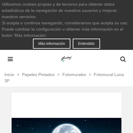
Utilizamos cookies propias y de terceros para obtener datos
estadísticos de la navegación de nuestros usuarios y mejorar
nuestros servicios.
Si acepta o continúa navegando, consideramos que acepta su uso.
Puede cambiar la configuración u obtener más información en el
botón 'Más información'.
Más información
Entendido
Inicio
>
Papeles Pintados
>
Fotomurales
>
Fotomural Luna
3P