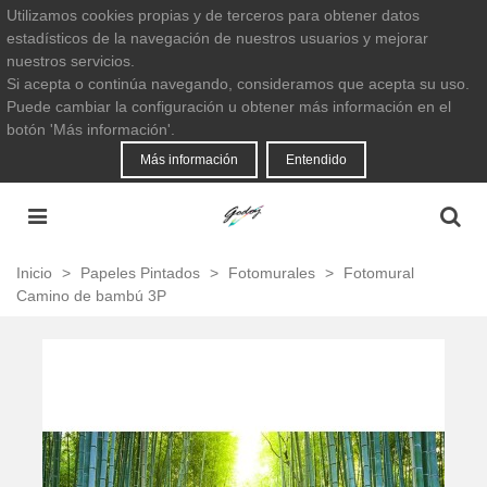
Utilizamos cookies propias y de terceros para obtener datos
estadísticos de la navegación de nuestros usuarios y mejorar
nuestros servicios.
Si acepta o continúa navegando, consideramos que acepta su uso.
Puede cambiar la configuración u obtener más información en el
botón 'Más información'.
Más información
Entendido
Inicio
>
Papeles Pintados
>
Fotomurales
>
Fotomural
Camino de bambú 3P