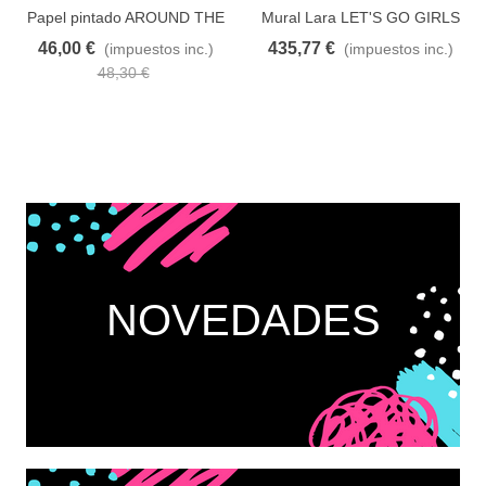
Añadir al carrito
A lista de deseos
Añadir al carrito
A lista de deseos
Papel pintado AROUND THE
Mural Lara LET'S GO GIRLS
CLOCK 102900020
104494703 CASELIO
46,00 €
435,77 €
(impuestos inc.)
(impuestos inc.)
48,30 €
NOVEDADES