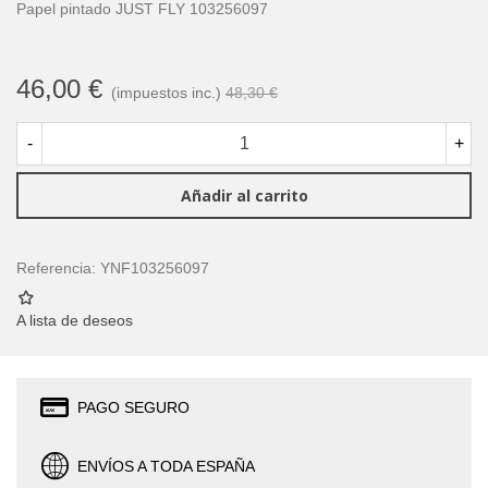
Papel pintado JUST FLY 103256097
46,00 €
(impuestos inc.)
48,30 €
-
+
Añadir al carrito
Referencia:
YNF103256097
A lista de deseos
PAGO SEGURO
ENVÍOS A TODA ESPAÑA