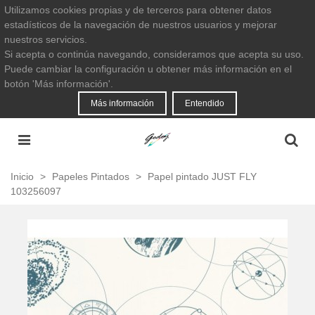
Utilizamos cookies propias y de terceros para obtener datos
estadísticos de la navegación de nuestros usuarios y mejorar
nuestros servicios.
Si acepta o continúa navegando, consideramos que acepta su uso.
Puede cambiar la configuración u obtener más información en el
botón 'Más información'.
Más información
Entendido
Inicio
>
Papeles Pintados
>
Papel pintado JUST FLY
103256097