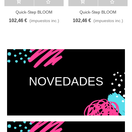
Añadir al carrito
A lista de deseos
Añadir al carrito
A lista de deseos
Quick-Step BLOOM
Quick-Step BLOOM
AVMPU40098 Roble pura
AVMPU40074 Pino neblina
102,46 €
102,46 €
(impuestos inc.)
(impuestos inc.)
miel
matinal
NOVEDADES