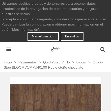
Utilizamos cookies propias y de terceros para obtener datos
estadísticos de la navegación de nuestros usuarios y mejorar
nuestros servicios.
Si acepta o continúa navegando, consideramos que acepta su uso.
Puede cambiar la configuración u obtener más información en el
botón 'Más información'.
Más información
Entendido
Inicio
>
Pavimentos
>
Quick-Step Vinilo
>
Bloom
>
Quick-
Step BLOOM AVMPU40199 Roble otoño chocolate