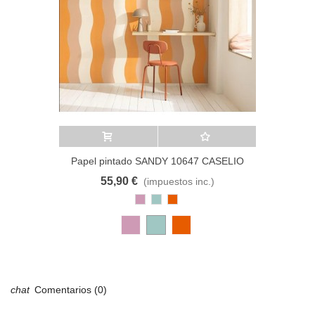
Añadir al carrito
A lista de deseos
Papel pintado SANDY 10647 CASELIO
55,90 €
(impuestos inc.)
Rosa
Azul
Cobre
Antiguo
Pastel
Comentarios (0)