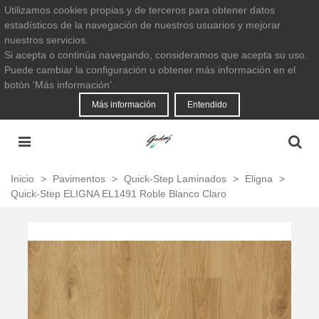
Utilizamos cookies propias y de terceros para obtener datos
estadísticos de la navegación de nuestros usuarios y mejorar
nuestros servicios.
Si acepta o continúa navegando, consideramos que acepta su uso.
Puede cambiar la configuración u obtener más información en el
botón 'Más información'.
Más información
Entendido
Inicio
>
Pavimentos
>
Quick-Step Laminados
>
Eligna
>
Quick-Step ELIGNA EL1491 Roble Blanco Claro