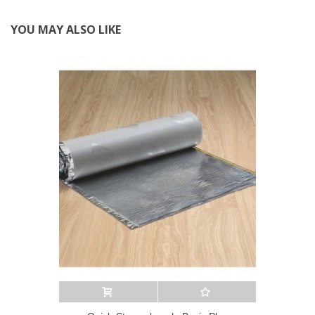
YOU MAY ALSO LIKE
Añadir al carrito
A lista de deseos