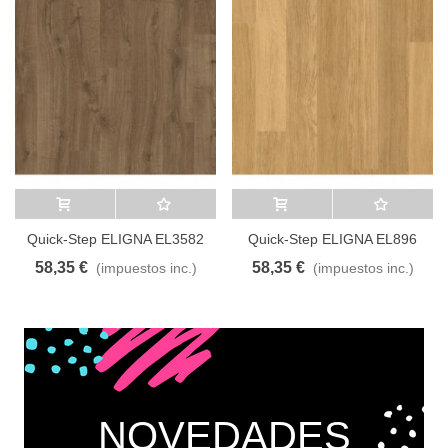
Añadir al carrito
A lista de deseos
Añadir al carrito
A lista de deseos
Quick-Step ELIGNA EL3582
Quick-Step ELIGNA EL896
Roble Newcastle marrón
Roble Barnizado Natural
58,35 €
58,35 €
(impuestos inc.)
(impuestos inc.)
NOVEDADES