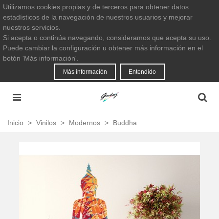
Utilizamos cookies propias y de terceros para obtener datos
estadísticos de la navegación de nuestros usuarios y mejorar
nuestros servicios.
Si acepta o continúa navegando, consideramos que acepta su uso.
Puede cambiar la configuración u obtener más información en el
botón 'Más información'.
Más información
Entendido
Inicio
>
Vinilos
>
Modernos
>
Buddha