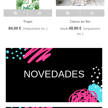
Añadir al carrito
A lista de deseos
Añadir al carrito
A lista de deseos
Tropic
Ciervo en flor
84,00 €
49,90 €
(impuestos inc.)
(impuestos
Desde
inc.)
NOVEDADES