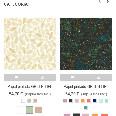
CATEGORÍA:
Añadir al carrito
A lista de deseos
Añadir al carrito
A lista de deseos
Papel pintado GREEN LIFE
Papel pintado GREEN LIFE
105380 CASELIO
10169 CASELIO
54,70 €
54,70 €
(impuestos inc.)
(impuestos inc.)
Blanco
Verde
Marrón
Rosa
Grafito
Rosa
Ocre
Coral
Azul
Verde
Turqu
Perla
Envejecido
Claro
Antiguo
Pastel
Oscuro
Suave
Aguamarina