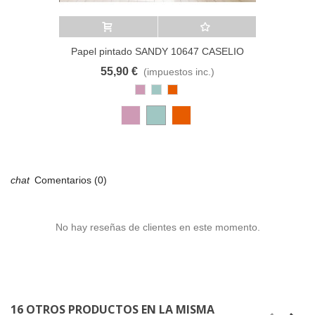
Añadir al carrito
A lista de deseos
Papel pintado SANDY 10647 CASELIO
55,90 €
(impuestos inc.)
Rosa
Azul
Cobre
Antiguo
Pastel
Comentarios (0)
No hay reseñas de clientes en este momento.
16 OTROS PRODUCTOS EN LA MISMA