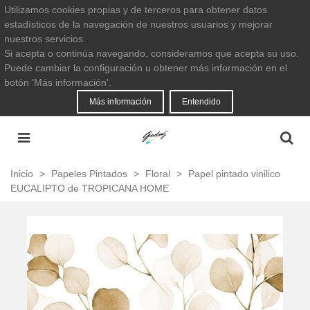
Utilizamos cookies propias y de terceros para obtener datos
estadísticos de la navegación de nuestros usuarios y mejorar
nuestros servicios.
Si acepta o continúa navegando, consideramos que acepta su uso.
Puede cambiar la configuración u obtener más información en el
botón 'Más información'.
Más información
Entendido
Inicio
>
Papeles Pintados
>
Floral
>
Papel pintado vinilico
EUCALIPTO de TROPICANA HOME