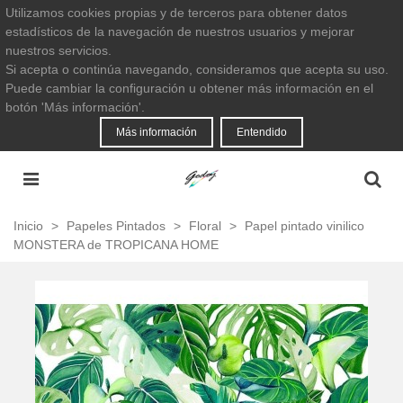
Utilizamos cookies propias y de terceros para obtener datos
estadísticos de la navegación de nuestros usuarios y mejorar
nuestros servicios.
Si acepta o continúa navegando, consideramos que acepta su uso.
Puede cambiar la configuración u obtener más información en el
botón 'Más información'.
Más información
Entendido
Inicio
>
Papeles Pintados
>
Floral
>
Papel pintado vinilico
MONSTERA de TROPICANA HOME