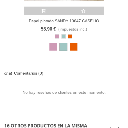
Añadir al carrito
A lista de deseos
Papel pintado SANDY 10647 CASELIO
55,90 €
(impuestos inc.)
Rosa
Azul
Cobre
Antiguo
Pastel
Comentarios (0)
No hay reseñas de clientes en este momento.
16 OTROS PRODUCTOS EN LA MISMA