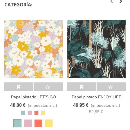
CATEGORÍA:
Añadir al carrito
A lista de deseos
Añadir al carrito
A lista de deseos
Papel pintado LET'S GO
Papel pintado ENJOY LIFE
GIRLS 10441 CASELIO
103376077
48,80 €
49,95 €
(impuestos inc.)
(impuestos inc.)
52,55 €
Azul
Rosa
Coral
Amarillo
Pastel
Pastel