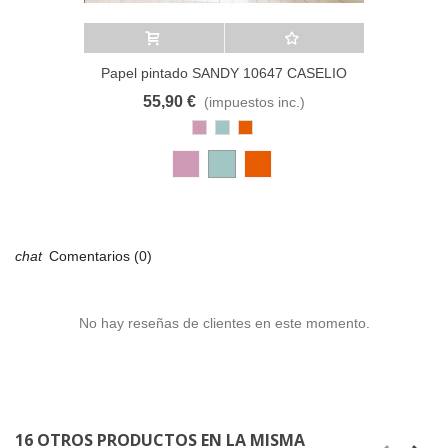
Añadir al carrito
A lista de deseos
Papel pintado SANDY 10647 CASELIO
55,90 €
(impuestos inc.)
Rosa
Azul
Cobre
Antiguo
Pastel
Comentarios (0)
No hay reseñas de clientes en este momento.
16 OTROS PRODUCTOS EN LA MISMA