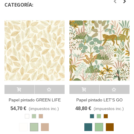
CATEGORÍA:
Añadir al carrito
A lista de deseos
Añadir al carrito
A lista de deseos
Papel pintado GREEN LIFE
Papel pintado LET'S GO
105380 CASELIO
GIRLS 10448 CASELIO
54,70 €
48,80 €
(impuestos inc.)
(impuestos inc.)
Blanco
Verde
Marrón
Azul
Verde
Marrón
Perla
Envejecido
Claro
Profundo
Laurel