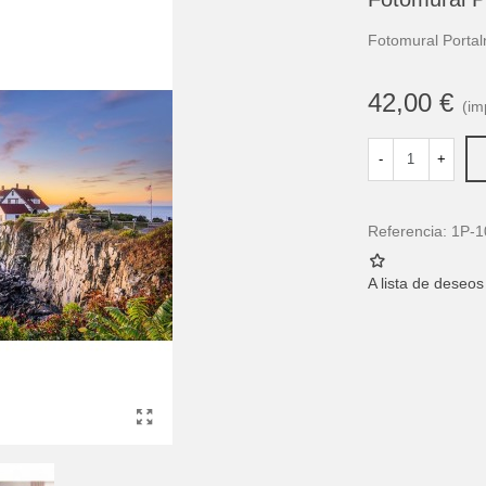
Fotomural Porta
42,00 €
(im
-
+
Referencia:
1P-1
A lista de deseos