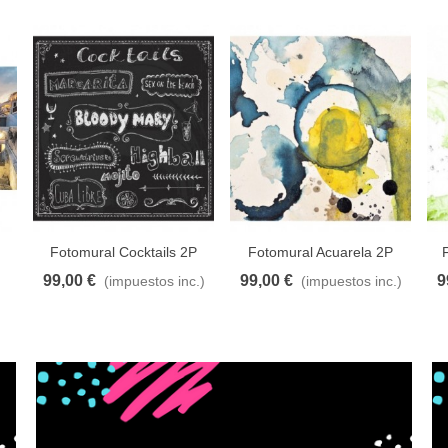
Fotomural Cocktails 2P
Fotomural Acuarela 2P
99,00 €
99,00 €
9
(impuestos inc.)
(impuestos inc.)
eseos
Añadir al carrito
A lista de deseos
Añadir al carrito
A lista de deseos
Añ