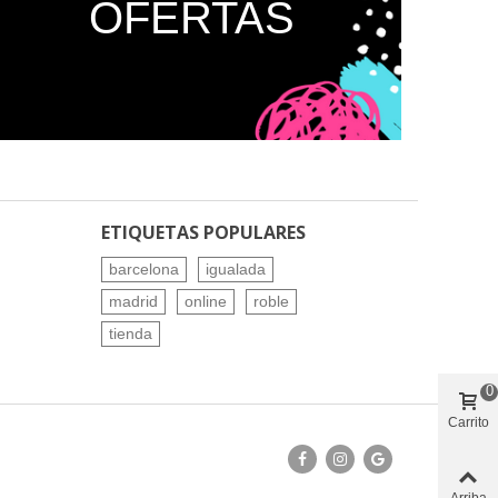
OFERTAS
ETIQUETAS POPULARES
barcelona
igualada
madrid
online
roble
tienda
0
Carrito
Arriba