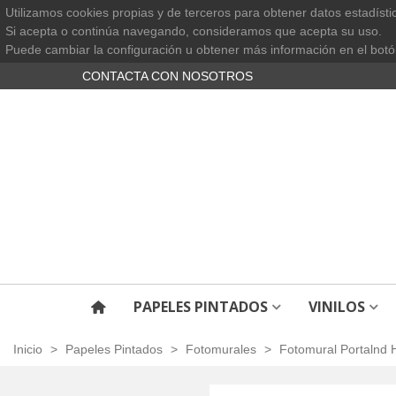
Utilizamos cookies propias y de terceros para obtener datos estadísti
Si acepta o continúa navegando, consideramos que acepta su uso.
Puede cambiar la configuración u obtener más información en el botó
CONTACTA CON NOSOTROS
PAPELES PINTADOS
VINILOS
Inicio
>
Papeles Pintados
>
Fotomurales
>
Fotomural Portalnd 