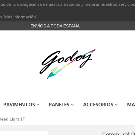
cos de la navegación de nuestros usuarios y mejorar nuestros servicios
n 'Más información'.
ENVÍOS A TODA ESPAÑA
PAVIMENTOS
PANELES
ACCESORIOS
MA
Head Light 1P
Fotomural P