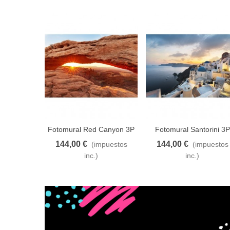
Fotomural Red Canyon 3P
Fotomural Santorini 3P
144,00 €
144,00 €
(impuestos
(impuestos
Añadir al carrito
A lista de deseos
Añadir al carrito
A lista de d
inc.)
inc.)