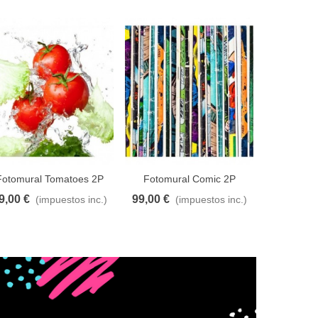
Fotomural Tomatoes 2P
Fotomural Comic 2P
Fotomura
o
9,00 €
99,00 €
144,00 
(impuestos inc.)
(impuestos inc.)
adir al carrito
A lista de deseos
Añadir al carrito
A lista de deseos
Añadir al car