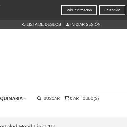
.
Más información
Entendido
LISTA DE DESEOS
INICIAR SESIÓN
QUINARIA
BUSCAR
0
ARTÍCULO(S)
ortalnd Head Light 1P