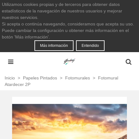
Utilizamos cookies propias y de terceros para obtener datos
estadísticos de la navegación de nuestros usuarios y mejorar
nuestros servicios.
Si acepta o continúa navegando, consideramos que acepta su uso.
Puede cambiar la configuración u obtener más información en el
botón 'Más información'.
Más información
Entendido
Inicio
>
Papeles Pintados
>
Fotomurales
>
Fotomural
Atardecer 2P