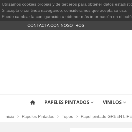
Utilizamos cookies propias y de terceros para obtener datos estadísti
Si acepta o continúa navegando, consideramos que acepta su uso.
Puede cambiar la configuración u obtener más información en el botó
CONTACTA CON NOSOTROS
PAPELES PINTADOS
VINILOS
Inicio
>
Papeles Pintados
>
Topos
>
Papel pintado GREEN LIF