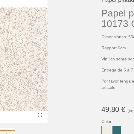
Papel 
10173
Dimensiones: 53
Rapport 0cm
Vinílico sobre s
Entrega de 5 a 7
Por favor tenga e
artículo
49,80 €
(im
Color
Blanco
Azul