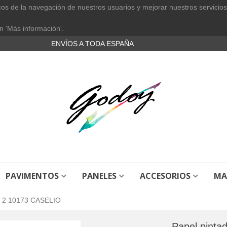
cos de la navegación de nuestros usuarios y mejorar nuestros servicios
n 'Más información'.
ENVÍOS A TODA ESPAÑA
PAVIMENTOS
PANELES
ACCESORIOS
MA
E 2 10173 CASELIO
Papel pint