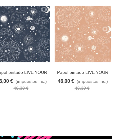
apel pintado LIVE YOUR
Papel pintado LIVE YOUR
Papel p
DREAMS 103246112
DREAMS 103244040
THE CLO
6,00 €
46,00 €
46,00 €
(impuestos inc.)
(impuestos inc.)
adir al carrito
A lista de deseos
Añadir al carrito
A lista de deseos
Añadir al car
48,30 €
48,30 €
4