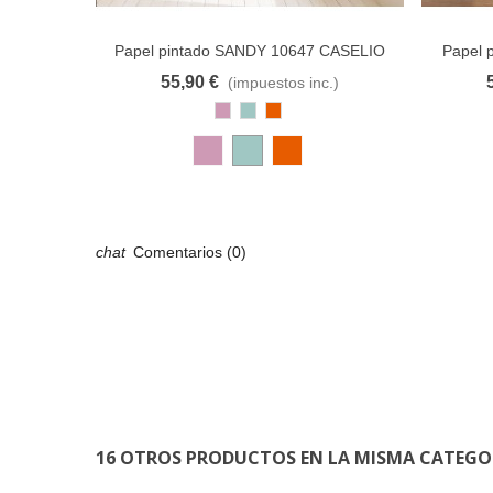
Papel pintado SANDY 10647 CASELIO
Papel 
55,90 €
(impuestos inc.)
Añadir al carrito
A lista de deseos
Añadir 
Rosa
Azul
Cobre
Antiguo
Pastel
Comentarios (0)
16 OTROS PRODUCTOS EN LA MISMA CATEGO