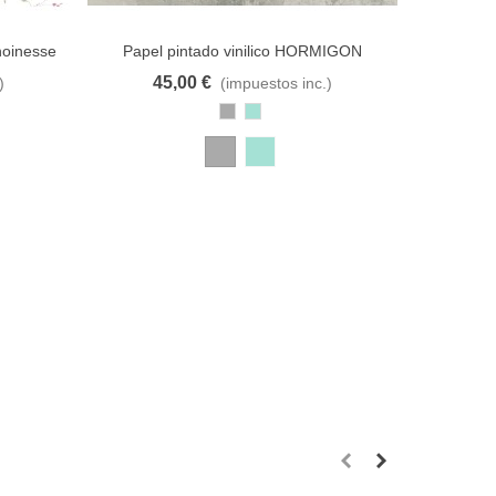
anoinesse
Papel pintado vinilico HORMIGON
Papel 
45,00 €
3
)
(impuestos inc.)
e deseos
Añadir al carrito
A lista de deseos
Añadir al
Gris
Turquesa