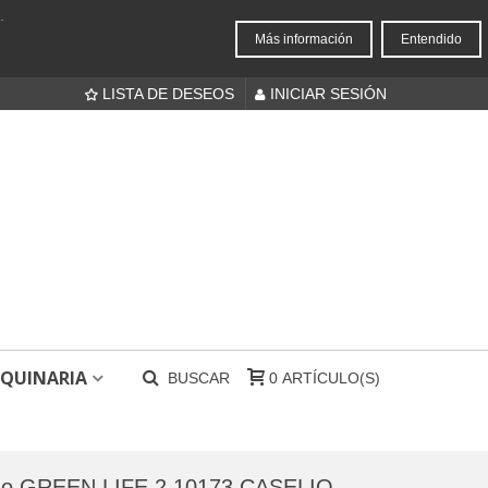
.
Más información
Entendido
LISTA DE DESEOS
INICIAR SESIÓN
QUINARIA
BUSCAR
0
ARTÍCULO(S)
ado GREEN LIFE 2 10173 CASELIO