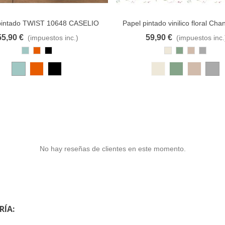
pintado TWIST 10648 CASELIO
Papel pintado vinilico floral Ch
Petits Motifs
55,90 €
59,90 €
(impuestos inc.)
(impuestos inc.
al carrito
A lista de deseos
Añadir al carrito
A lista d
Azul
Cobre
Negro
Beige
Multicolor
Multicolor
Gris
Pastel
Suave
Verde
Tierra
No hay reseñas de clientes en este momento.
RÍA: