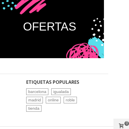
OFERTAS
ETIQUETAS POPULARES
barcelona
igualada
madrid
online
roble
tienda
0