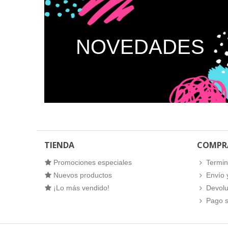
NOVEDADES
TIENDA
COMPR
Promociones especiales
Termin
Nuevos productos
Envío 
¡Lo más vendido!
Devolu
Pago 