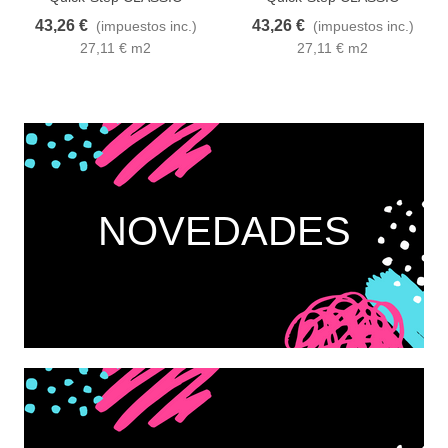
CLM1487 ROBLE NATURAL
CLM1655 ROBLE HAVANNA
43,26 €
43,26 €
(impuestos inc.)
(impuestos inc.)
MEDIANOCHE
NATURAL
27,11 € m2
27,11 € m2
NOVEDADES