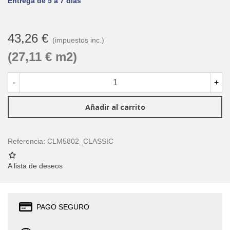
Entrega de 5 a 7 días
43,26 €
(impuestos inc.)
(27,11 € m2)
-
+
Añadir al carrito
Referencia:
CLM5802_CLASSIC
A lista de deseos
PAGO SEGURO