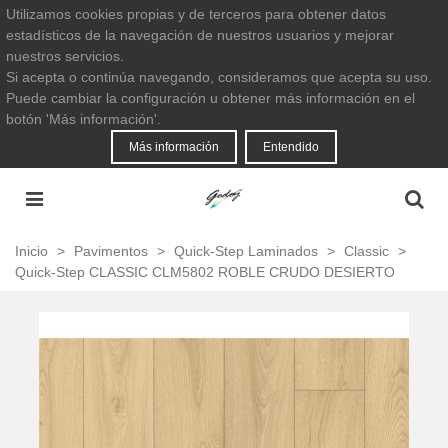
Utilizamos cookies propias y de terceros para obtener datos
estadísticos de la navegación de nuestros usuarios y mejorar
nuestros servicios.
Si acepta o continúa navegando, consideramos que acepta su uso.
Puede cambiar la configuración u obtener más información en el
botón 'Más información'.
Más información
Entendido
Inicio
>
Pavimentos
>
Quick-Step Laminados
>
Classic
>
Quick-Step CLASSIC CLM5802 ROBLE CRUDO DESIERTO