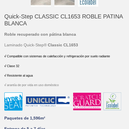
Quick-Step CLASSIC CL1653 ROBLE PATINA
BLANCA
Roble recuperado con pátina blanca
Laminado Quick-Step®
Classic
CL1653
√
 Compatible con sistemas de calefacción y refrigeración por suelo radiante
√
 Clase 32
√
 Resistente al agua
√
arantía de por vida en uso doméstico
Paquetes de 1,596m²
Entrega de 5 a 7 días