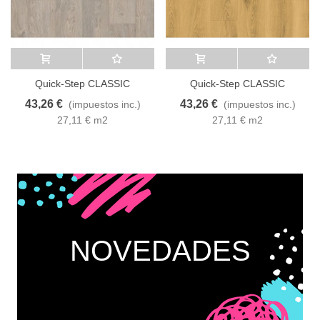
Añadir al carrito
A lista de deseos
Añadir al carrito
A lista de deseos
Quick-Step CLASSIC
Quick-Step CLASSIC
CLM1405 ROBLE VIEJO
CLM5787 ROBLE CLARO
43,26 €
43,26 €
(impuestos inc.)
(impuestos inc.)
GRIS CLARO
CLASICO
27,11 € m2
27,11 € m2
NOVEDADES