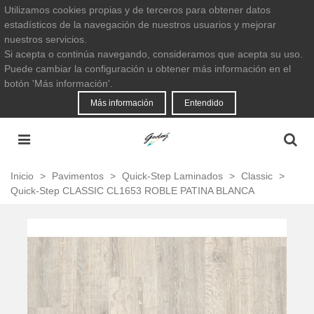
Utilizamos cookies propias y de terceros para obtener datos
estadísticos de la navegación de nuestros usuarios y mejorar
nuestros servicios.
Si acepta o continúa navegando, consideramos que acepta su uso.
Puede cambiar la configuración u obtener más información en el
botón 'Más información'.
Más información
Entendido
Inicio
>
Pavimentos
>
Quick-Step Laminados
>
Classic
>
Quick-Step CLASSIC CL1653 ROBLE PATINA BLANCA