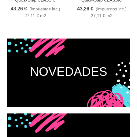
CLM5801 ROBLE ARENA
CLM5794 ROBLE MARRON
43,26 €
43,26 €
(impuestos inc.)
(impuestos inc.)
GALLETA
27,11 € m2
27,11 € m2
NOVEDADES