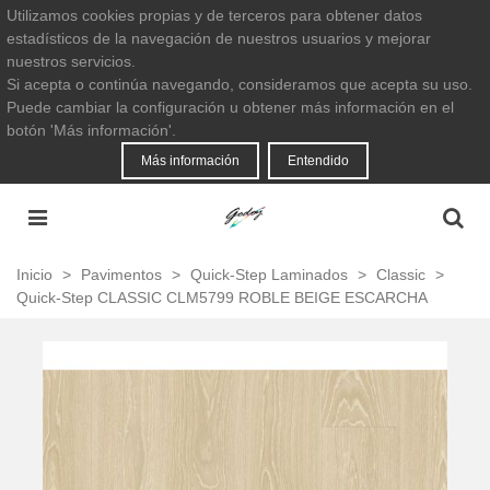
Utilizamos cookies propias y de terceros para obtener datos
estadísticos de la navegación de nuestros usuarios y mejorar
nuestros servicios.
Si acepta o continúa navegando, consideramos que acepta su uso.
Puede cambiar la configuración u obtener más información en el
botón 'Más información'.
Más información
Entendido
Inicio
>
Pavimentos
>
Quick-Step Laminados
>
Classic
>
Quick-Step CLASSIC CLM5799 ROBLE BEIGE ESCARCHA