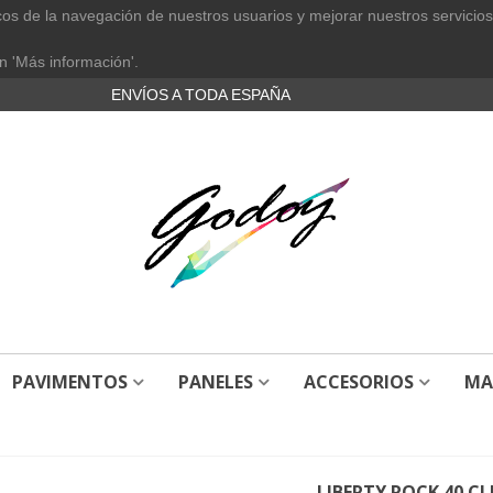
cos de la navegación de nuestros usuarios y mejorar nuestros servicios
n 'Más información'.
ENVÍOS A TODA ESPAÑA
PAVIMENTOS
PANELES
ACCESORIOS
MA
LIBERTY ROCK 40 CL