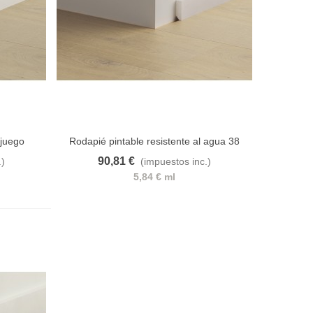
 juego
Rodapié pintable resistente al agua 38
90,81 €
.)
(impuestos inc.)
e deseos
Añadir al carrito
A lista de deseos
5,84 € ml