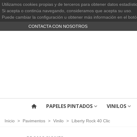
Utilizamos cookies propias y de terceros para obtener datos estadísti
Si acepta o continúa navegando, consideramos que acepta su uso.
Puede cambiar la configuración u obtener más información en el botó
CONTACTA CON NOSOTROS
PAPELES PINTADOS
VINILOS
Inicio
>
Pavimentos
>
Vinilo
>
Liberty Rock 40 Clic