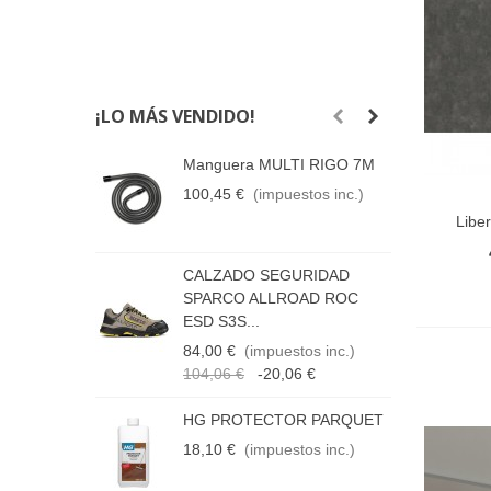
¡LO MÁS VENDIDO!
Manguera MULTI RIGO 7M
H
100,45 €
(impuestos inc.)
8
Libe
Añadir
CALZADO SEGURIDAD
M
SPARCO ALLROAD ROC
5
ESD S3S...
84,00 €
(impuestos inc.)
104,06 €
-20,06 €
P
G
HG PROTECTOR PARQUET
4
18,10 €
(impuestos inc.)