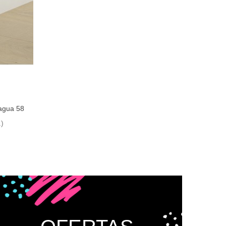
 agua 58
.)
e deseos