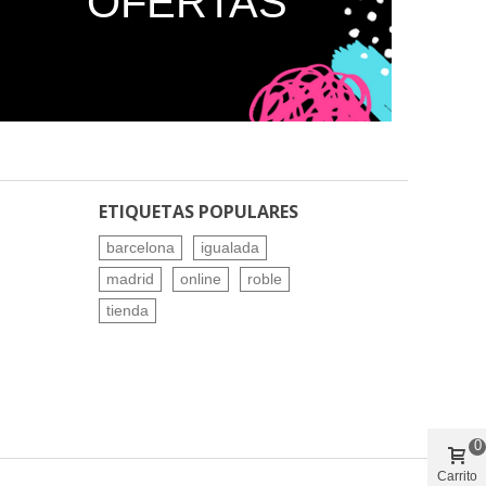
OFERTAS
ETIQUETAS POPULARES
barcelona
igualada
madrid
online
roble
tienda
0
Carrito