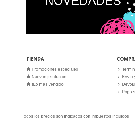
NOVEDADES
TIENDA
COMPR
Promociones especiales
Termin
Nuevos productos
Envío 
¡Lo más vendido!
Devolu
Pago 
Todos los precios son indicados con impuestos incluidos