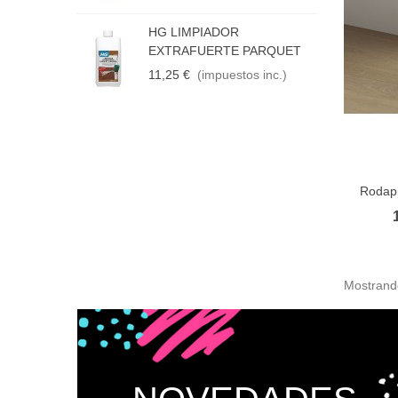
P
M
HG LIMPIADOR
1
EXTRAFUERTE PARQUET
11,25 €
(impuestos inc.)
Rodapi
Añadir
Mostrando