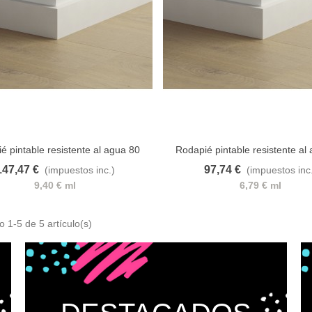
ISTOLA AEROGRÁFICA
RS RIGO
07,40 €
(impuestos inc.)
é pintable resistente al agua 80
Rodapié pintable resistente al
147,47 €
97,74 €
(impuestos inc.)
(impuestos inc
 al carrito
A lista de deseos
Añadir al carrito
A lista d
9,40 € ml
6,79 € ml
 1-5 de 5 artículo(s)