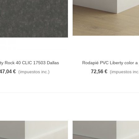
Laurel
G LIMPIADOR DE MOHO
,29 €
(impuestos inc.)
rty Rock 40 CLIC 17503 Dallas
Rodapié PVC Liberty color a
47,04 €
72,56 €
(impuestos inc.)
(impuestos inc
 al carrito
A lista de deseos
Añadir al carrito
A lista d
anguera MULTI RIGO 3M
6,60 €
(impuestos inc.)
apel pintado LET'S GO
IRLS 10439 CASELIO
8,80 €
(impuestos inc.)